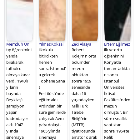
Memduh Ün
Yılmaz Köksal
Zeki Alasya
Ertem Eğilmez
tıp öğrenimini
ilkokulu
Robert
ilk ve orta
yarıda
bitirdikten
Koleji’nin orta
öğrenimini
bırakarak
hemen
bölümden
Konya’da
futbolcu
sonra İstanbul’
mezun
tamamladıkta
olmaya karar
a gelerek
olduktan
n sonra
verdi. 1940’lı
Tophane Sana
sonra 1959
İstanbul
yılların
t
senesinde
Üniversitesi
başında
Enstitüsü’nde
daha 16
İktisat
Beşiktaş’ı
eğitim aldı.
yaşındayken
Fakültesi’nden
şampiyon
Ardından bir
Milli Türk
mezun
yapan
süre gemilerde
Talebe
olmuştur. Bir
kadroda yer
çalışarak Avru
Birliği’nin
süre esnaflık
aldı. 1947
pa’yı dolaştı.
(MTTB)
yaptıktan
yılında
1965 yılında
tiyatrosunda
sonra, 1954’te
sinemaya
sinemaya
amatör olarak
Refik