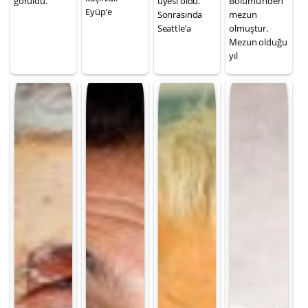
görüldü.
üyesi oldu.
Bölümü’nden
Eyüp’e
Sonrasında
mezun
Seattle’a
olmuştur.
Mezun olduğu
yıl