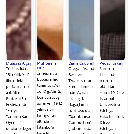
Muazzez Arçay
Muhterem
Diane Caldwell
Vedat Türkali
Nur
Türk asıllıdır.
Oregon Asland
Samsun
annesini ve
“Bin Yıllık Yol”
Resident
Lisesi’nden
babasını hiç
filmindeki
Tiyatrosu’nun
mezun
tanımadı. Asıl
performansıyl
kurucularında
olduktan
adı Olga’dır. 2.
a 6. Altın
ndır. Ayrıca
sonra 1942’de
Dünya Savaşı
Portakal Film
sıra dışı bir
İstanbul
sürerken 1942
Festivali’nde
doğaçlama
Üniversitesi
yılında bir
“En İyi
tiyatrosu olan
Edebiyat
kamyonun
Yardımcı Kadın
“Spontaneous
Fakültesi Türk
altında
Oyuncu”
Combustion”
Dili ve
İstanbul’a
ödülüne değer
grubunun da
Edebiyatı
kaçırıldı.