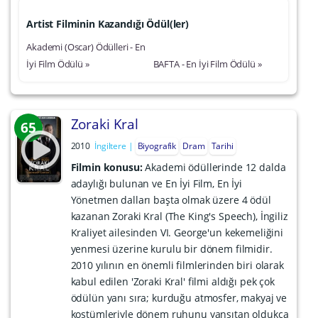
Artist Filminin Kazandığı Ödül(ler)
Akademi (Oscar) Ödülleri - En
İyi Film Ödülü »
BAFTA - En İyi Film Ödülü »
Zoraki Kral
65
2010
İngiltere
Biyografik
Dram
Tarihi
Filmin konusu:
Akademi ödüllerinde 12 dalda
adaylığı bulunan ve En İyi Film, En İyi
Yönetmen dalları başta olmak üzere 4 ödül
kazanan Zoraki Kral (The King's Speech), İngiliz
Kraliyet ailesinden VI. George'un kekemeliğini
yenmesi üzerine kurulu bir dönem filmidir.
2010 yılının en önemli filmlerinden biri olarak
kabul edilen 'Zoraki Kral' filmi aldığı pek çok
ödülün yanı sıra; kurduğu atmosfer, makyaj ve
kostümleriyle dönem ruhunu yansıtan oldukça