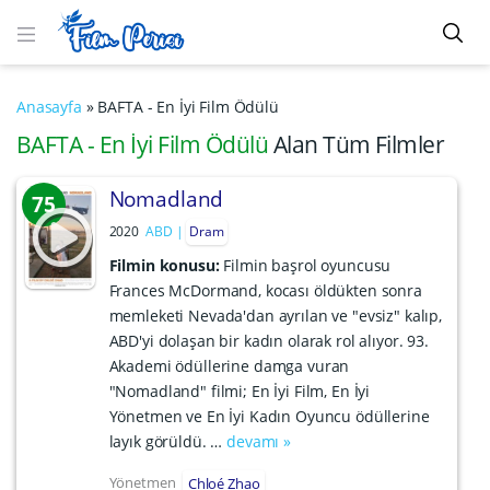
Anasayfa
»
BAFTA - En İyi Film Ödülü
BAFTA - En İyi Film Ödülü
Alan Tüm Filmler
Nomadland
75
2020
ABD
Dram
Filmin konusu:
Filmin başrol oyuncusu
Frances McDormand, kocası öldükten sonra
memleketi Nevada'dan ayrılan ve "evsiz" kalıp,
ABD'yi dolaşan bir kadın olarak rol alıyor. 93.
Akademi ödüllerine damga vuran
"Nomadland" filmi; En İyi Film, En İyi
Yönetmen ve En İyi Kadın Oyuncu ödüllerine
layık görüldü. …
devamı »
Yönetmen
Chloé Zhao