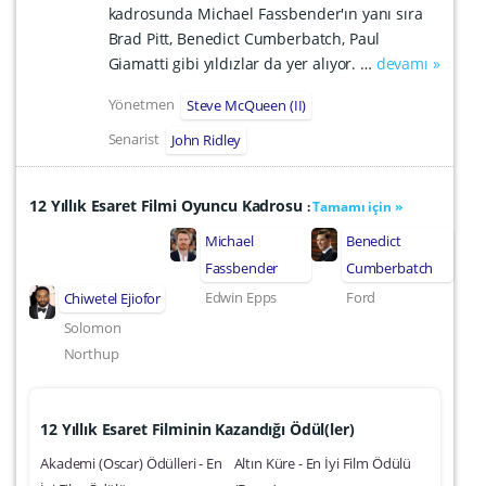
kadrosunda Michael Fassbender'ın yanı sıra
Brad Pitt, Benedict Cumberbatch, Paul
Giamatti gibi yıldızlar da yer alıyor. …
devamı »
Yönetmen
Steve McQueen (II)
Senarist
John Ridley
12 Yıllık Esaret Filmi Oyuncu Kadrosu
:
Tamamı için »
Michael
Benedict
Fassbender
Cumberbatch
Edwin Epps
Ford
Chiwetel Ejiofor
Solomon
Northup
12 Yıllık Esaret Filminin Kazandığı Ödül(ler)
Akademi (Oscar) Ödülleri - En
Altın Küre - En İyi Film Ödülü