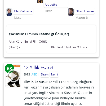
Arquette
Olivia
Ellar Coltrane
Ethan Hawke
Mason
Mason Sr.
Çocukluk Filminin Kazandığı Ödül(ler)
Altın Küre - En İyi Film Ödülü
(Dram) »
BAFTA - En İyi Film Ödülü »
12 Yıllık Esaret
68
2013
ABD
Dram
Tarihi
Filmin konusu:
12 Yıllık Esaret, özgürlüğünü
geri kazanmaya çalışan bir adamın hikayesini
anlatıyor. İngiliz sinemacı Steve McQueen'in
yönetmenliğini ve John Ridley ile birlikte
senaristliğini üstlendiği filmin oyuncu