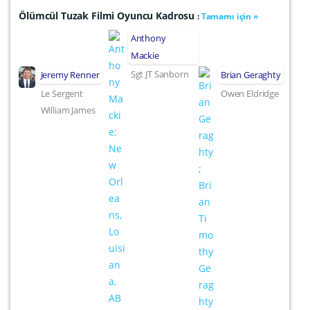
Ölümcül Tuzak Filmi Oyuncu Kadrosu
:
Tamamı için »
Anthony
Mackie
Sgt JT Sanborn
Jeremy Renner
Brian Geraghty
Le Sergent
Owen Eldridge
William James