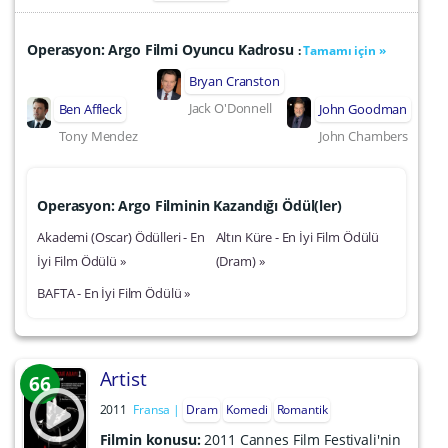
Operasyon: Argo Filmi Oyuncu Kadrosu
:
Tamamı için »
Bryan Cranston
Jack O'Donnell
Ben Affleck
John Goodman
Tony Mendez
John Chambers
Operasyon: Argo Filminin Kazandığı Ödül(ler)
Akademi (Oscar) Ödülleri - En
Altın Küre - En İyi Film Ödülü
İyi Film Ödülü »
(Dram) »
BAFTA - En İyi Film Ödülü »
Artist
66
2011
Fransa
Dram
Komedi
Romantik
Filmin konusu:
2011 Cannes Film Festivali'nin