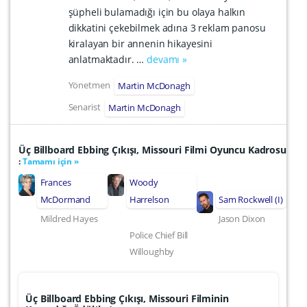
şüpheli bulamadığı için bu olaya halkın
dikkatini çekebilmek adına 3 reklam panosu
kiralayan bir annenin hikayesini
anlatmaktadır. …
devamı »
Yönetmen
Martin McDonagh
Senarist
Martin McDonagh
Üç Billboard Ebbing Çıkışı, Missouri Filmi Oyuncu Kadrosu
:
Tamamı için »
Frances
Woody
McDormand
Harrelson
Sam Rockwell (I)
Mildred Hayes
Jason Dixon
Police Chief Bill
Willoughby
Üç Billboard Ebbing Çıkışı, Missouri Filminin