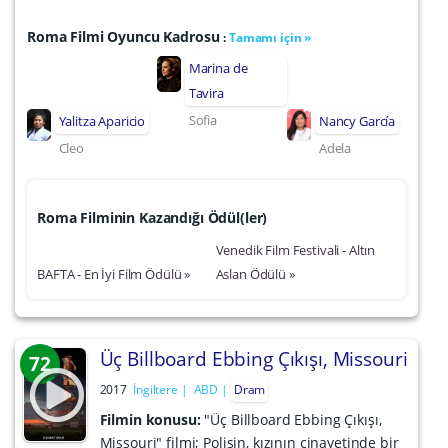
Roma Filmi Oyuncu Kadrosu
:
Tamamı için »
Marina de
Tavira
Sofia
Yalitza Aparicio
Nancy García
Cleo
Adela
Roma Filminin Kazandığı Ödül(ler)
Venedik Film Festivali - Altın
BAFTA - En İyi Film Ödülü »
Aslan Ödülü »
Üç Billboard Ebbing Çıkışı, Missouri
72
2017
İngiltere
ABD
Dram
Filmin konusu:
"Üç Billboard Ebbing Çıkışı,
Missouri" filmi; Polisin, kızının cinayetinde bir