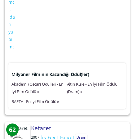
Milyoner Filminin Kazandığı Ödül(ler)
Akademi (Oscar) Ödülleri - En
Altın Küre - En İyi Film Ödülü
İyi Film Ödülü »
(Dram) »
BAFTA - En İyi Film Ödülü »
Kefaret
62
2007
İngiltere
Fransa
Dram