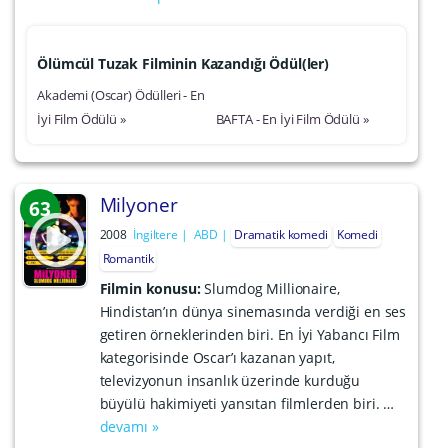
Ölümcül Tuzak Filminin Kazandığı Ödül(ler)
Akademi (Oscar) Ödülleri - En
İyi Film Ödülü »
BAFTA - En İyi Film Ödülü »
Milyoner
63
2008
İngiltere
ABD
Dramatik komedi
Komedi
Romantik
Filmin konusu:
Slumdog Millionaire,
Hindistan’ın dünya sinemasında verdiği en ses
getiren örneklerinden biri. En İyi Yabancı Film
kategorisinde Oscar’ı kazanan yapıt,
televizyonun insanlık üzerinde kurduğu
büyülü hakimiyeti yansıtan filmlerden biri. …
devamı »