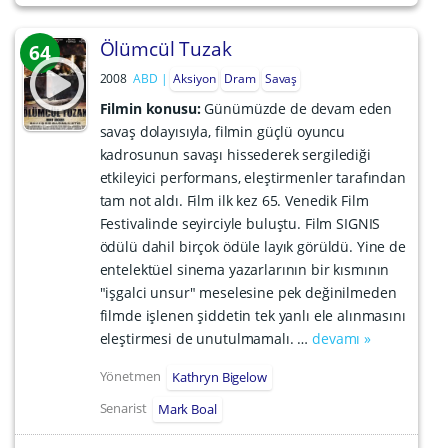
Ölümcül Tuzak
64
2008
ABD
Aksiyon
Dram
Savaş
Filmin konusu:
Günümüzde de devam eden
savaş dolayısıyla, filmin güçlü oyuncu
kadrosunun savaşı hissederek sergilediği
etkileyici performans, eleştirmenler tarafından
tam not aldı. Film ilk kez 65. Venedik Film
Festivalinde seyirciyle buluştu. Film SIGNIS
ödülü dahil birçok ödüle layık görüldü. Yine de
entelektüel sinema yazarlarının bir kısmının
"işgalci unsur" meselesine pek değinilmeden
filmde işlenen şiddetin tek yanlı ele alınmasını
eleştirmesi de unutulmamalı. …
devamı »
Yönetmen
Kathryn Bigelow
Senarist
Mark Boal