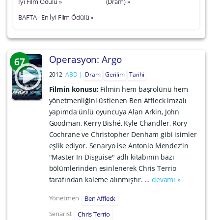
İyi Film Ödülü »
(Dram) »
BAFTA - En İyi Film Ödülü »
Operasyon: Argo
67
2012
ABD
Dram
Gerilim
Tarihi
Filmin konusu:
Filmin hem başrolünü hem
yönetmenliğini üstlenen Ben Affleck imzalı
yapımda ünlü oyuncuya Alan Arkin, John
Goodman, Kerry Bishé, Kyle Chandler, Rory
Cochrane ve Christopher Denham gibi isimler
eşlik ediyor. Senaryo ise Antonio Mendez’in
"Master In Disguise" adlı kitabının bazı
bölümlerinden esinlenerek Chris Terrio
tarafından kaleme alınmıştır. …
devamı »
Yönetmen
Ben Affleck
Senarist
Chris Terrio