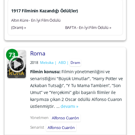
1917 Filminin Kazandığı Ödül(ler)
Altın Küre - En İyi Film Ödülü
(Dram) »
BAFTA - En İyi Film Ödülü »
Roma
73
2018
Meksika
ABD
Dram
Filmin konusu:
Filmin yönetmenliğini ve
senaristliğini "Büyük Umutlar", “Harry Potter ve
Azkaban Tutsağı”, “Y Tu Mama Tambien”, “Son
Umut” ve “Yerçekimi” gibi başarılı filmler ile
karşımıza çıkan 2 Oscar ödüllü Alfonso Cuaron
üstlenmiştir. …
devamı »
Yönetmen
Alfonso Cuarón
Senarist
Alfonso Cuarón