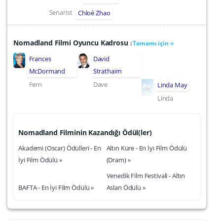
Senarist
Chloé Zhao
Nomadland Filmi Oyuncu Kadrosu
:
Tamamı için »
Frances
David
McDormand
Strathairn
Fern
Dave
Linda May
Linda
Nomadland Filminin Kazandığı Ödül(ler)
Akademi (Oscar) Ödülleri - En
Altın Küre - En İyi Film Ödülü
İyi Film Ödülü »
(Dram) »
Venedik Film Festivali - Altın
BAFTA - En İyi Film Ödülü »
Aslan Ödülü »