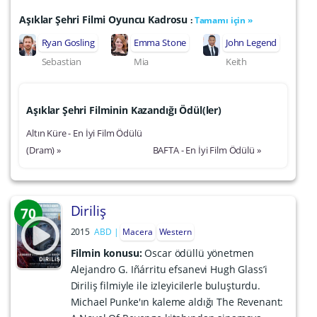
Aşıklar Şehri Filmi Oyuncu Kadrosu
:
Tamamı için »
Ryan Gosling
Emma Stone
John Legend
Sebastian
Mia
Keith
Aşıklar Şehri Filminin Kazandığı Ödül(ler)
Altın Küre - En İyi Film Ödülü
(Dram) »
BAFTA - En İyi Film Ödülü »
Diriliş
70
2015
ABD
Macera
Western
Filmin konusu:
Oscar ödüllü yönetmen
Alejandro G. Iñárritu efsanevi Hugh Glass’i
Diriliş filmiyle ile izleyicilerle buluşturdu.
Michael Punke'ın kaleme aldığı The Revenant: