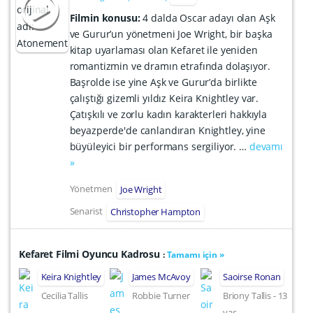
Filmin konusu:
4 dalda Oscar adayı olan Aşk
ve Gurur’un yönetmeni Joe Wright, bir başka
kitap uyarlaması olan Kefaret ile yeniden
romantizmin ve dramın etrafında dolaşıyor.
Başrolde ise yine Aşk ve Gurur’da birlikte
çalıştığı gizemli yıldız Keira Knightley var.
Çatışkılı ve zorlu kadın karakterleri hakkıyla
beyazperde'de canlandıran Knightley, yine
büyüleyici bir performans sergiliyor. …
devamı
»
Yönetmen
Joe Wright
Senarist
Christopher Hampton
Kefaret Filmi Oyuncu Kadrosu
:
Tamamı için »
Keira Knightley
James McAvoy
Saoirse Ronan
Cecilia Tallis
Robbie Turner
Briony Tallis - 13
yaş