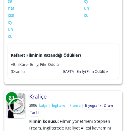
Kefaret Filminin Kazandığı Ödül(ler)
Altın Küre - En İyi Film Ödülü
(Dram) »
BAFTA - En İyi Film Ödülü »
Kraliçe
61
2006
İtalya
İngiltere
Fransa
Biyografik
Dram
Tarihi
Filmin konusu:
Filmin yönetmeni Stephen
Frears, İngilterede Kraliyet Ailesi kavramını