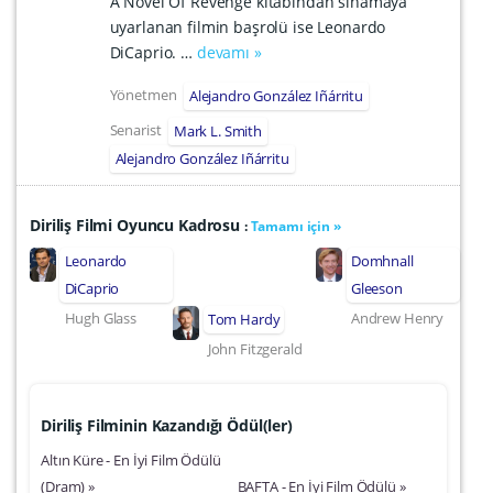
A Novel Of Revenge kitabından sinamaya
uyarlanan filmin başrolü ise Leonardo
DiCaprio. …
devamı »
Yönetmen
Alejandro González Iñárritu
Senarist
Mark L. Smith
Alejandro González Iñárritu
Diriliş Filmi Oyuncu Kadrosu
:
Tamamı için »
Leonardo
Domhnall
DiCaprio
Gleeson
Hugh Glass
Andrew Henry
Tom Hardy
John Fitzgerald
Diriliş Filminin Kazandığı Ödül(ler)
Altın Küre - En İyi Film Ödülü
(Dram) »
BAFTA - En İyi Film Ödülü »