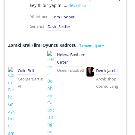
keyifli bir yapım. …
devamı »
Yönetmen
Tom Hooper
Senarist
David Seidler
Zoraki Kral Filmi Oyuncu Kadrosu
:
Tamamı için »
Helena Bonham
Carter
Queen Elizabeth
Colin Firth
Derek Jacobi
George 'Bertie'
Archbishop
VI
Cosmo Lang