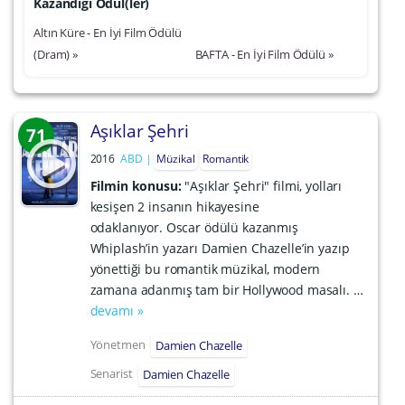
Kazandığı Ödül(ler)
Altın Küre - En İyi Film Ödülü
(Dram) »
BAFTA - En İyi Film Ödülü »
Aşıklar Şehri
71
2016
ABD
Müzikal
Romantik
Filmin konusu:
"Aşıklar Şehri" filmi, yolları
kesişen 2 insanın hikayesine
odaklanıyor. Oscar ödülü kazanmış
Whiplash’in yazarı Damien Chazelle’in yazıp
yönettiği bu romantik müzikal, modern
zamana adanmış tam bir Hollywood masalı. …
devamı »
Yönetmen
Damien Chazelle
Senarist
Damien Chazelle