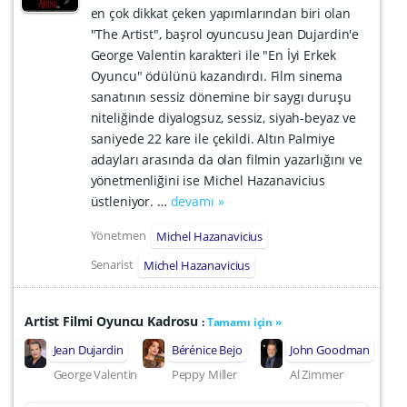
en çok dikkat çeken yapımlarından biri olan
"The Artist", başrol oyuncusu Jean Dujardin'e
George Valentin karakteri ile "En İyi Erkek
Oyuncu" ödülünü kazandırdı. Film sinema
sanatının sessiz dönemine bir saygı duruşu
niteliğinde diyalogsuz, sessiz, siyah-beyaz ve
saniyede 22 kare ile çekildi. Altın Palmiye
adayları arasında da olan filmin yazarlığını ve
yönetmenliğini ise Michel Hazanavicius
üstleniyor. …
devamı »
Yönetmen
Michel Hazanavicius
Senarist
Michel Hazanavicius
Artist Filmi Oyuncu Kadrosu
:
Tamamı için »
Jean Dujardin
Bérénice Bejo
John Goodman
George Valentin
Peppy Miller
Al Zimmer