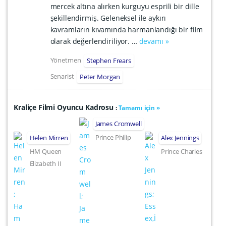
mercek altına alırken kurguyu esprili bir dille
şekillendirmiş. Geleneksel ile aykırı
kavramların kıvamında harmanlandığı bir film
olarak değerlendiriliyor. …
devamı »
Yönetmen
Stephen Frears
Senarist
Peter Morgan
Kraliçe Filmi Oyuncu Kadrosu
:
Tamamı için »
James Cromwell
Prince Philip
Helen Mirren
Alex Jennings
HM Queen
Prince Charles
Elizabeth II