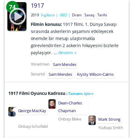
1917
74
2019
İngiltere
ABD
Dram
Savaş
Tarihi
Filmin konusu:
1917 filmi, 1. Dünya Savaşı
sırasında askerlerin yaşamını etkileyecek
önemde bir mesajı ulaştırmakla
görevlendirilen 2 askerin hikayesini bizlerle
paylaşıyor. …
devamı »
Yönetmen
Sam Mendes
Senarist
Sam Mendes
Krysty Wilson-Cairns
1917 Filmi Oyuncu Kadrosu
:
Tamamı için »
Dean-Charles
George MacKay
Chapman
Onbaşı Blake
Mark Strong
Onbaşı Schofield
Yüzbaşı Smith