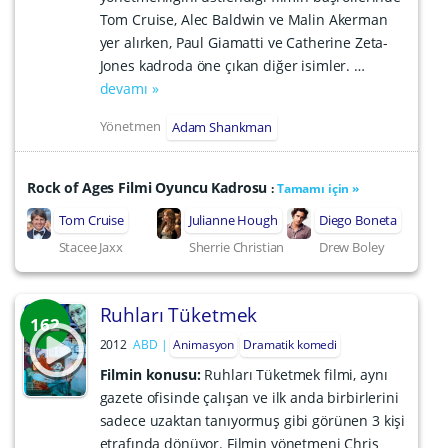
Tom Cruise, Alec Baldwin ve Malin Akerman
yer alırken, Paul Giamatti ve Catherine Zeta-
Jones kadroda öne çıkan diğer isimler. …
devamı »
Yönetmen
Adam Shankman
Rock of Ages Filmi Oyuncu Kadrosu
:
Tamamı için »
Tom Cruise
Julianne Hough
Diego Boneta
Stacee Jaxx
Sherrie Christian
Drew Boley
Ruhları Tüketmek
162
2012
ABD
Animasyon
Dramatik komedi
Filmin konusu:
Ruhları Tüketmek filmi, aynı
gazete ofisinde çalışan ve ilk anda birbirlerini
sadece uzaktan tanıyormuş gibi görünen 3 kişi
etrafında dönüyor. Filmin yönetmeni Chris