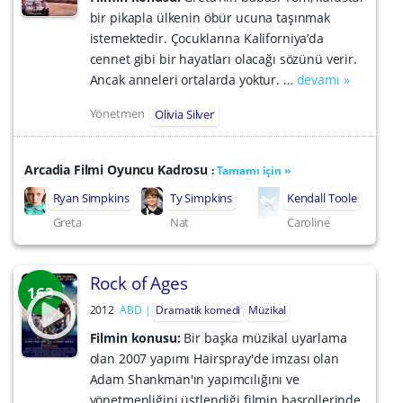
bir pikapla ülkenin öbür ucuna taşınmak
istemektedir. Çocuklarına Kaliforniya’da
cennet gibi bir hayatları olacağı sözünü verir.
Ancak anneleri ortalarda yoktur. …
devamı »
Yönetmen
Olivia Silver
Arcadia Filmi Oyuncu Kadrosu
:
Tamamı için »
Ryan Simpkins
Ty Simpkins
Kendall Toole
Greta
Nat
Caroline
Rock of Ages
163
2012
ABD
Dramatik komedi
Müzikal
Filmin konusu:
Bir başka müzikal uyarlama
olan 2007 yapımı Hairspray'de imzası olan
Adam Shankman'ın yapımcılığını ve
yönetmenliğini üstlendiği filmin başrollerinde