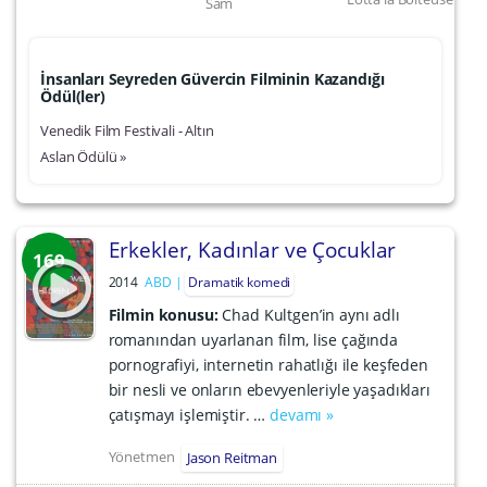
Sam
İnsanları Seyreden Güvercin Filminin Kazandığı
Ödül(ler)
Venedik Film Festivali - Altın
Aslan Ödülü »
Erkekler, Kadınlar ve Çocuklar
169
2014
ABD
Dramatik komedi
Filmin konusu:
Chad Kultgen’in aynı adlı
romanından uyarlanan film, lise çağında
pornografiyi, internetin rahatlığı ile keşfeden
bir nesli ve onların ebevyenleriyle yaşadıkları
çatışmayı işlemiştir. …
devamı »
Yönetmen
Jason Reitman