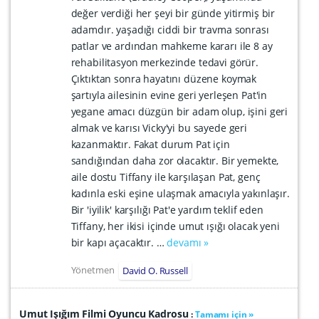
değer verdiği her şeyi bir günde yitirmiş bir
adamdır. yaşadığı ciddi bir travma sonrası
patlar ve ardından mahkeme kararı ile 8 ay
rehabilitasyon merkezinde tedavi görür.
Çıktıktan sonra hayatını düzene koymak
şartıyla ailesinin evine geri yerleşen Pat'in
yegane amacı düzgün bir adam olup, işini geri
almak ve karısı Vicky'yi bu sayede geri
kazanmaktır. Fakat durum Pat için
sandığından daha zor olacaktır. Bir yemekte,
aile dostu Tiffany ile karşılaşan Pat, genç
kadınla eski eşine ulaşmak amacıyla yakınlaşır.
Bir 'iyilik' karşılığı Pat'e yardım teklif eden
Tiffany, her ikisi içinde umut ışığı olacak yeni
bir kapı açacaktır. …
devamı »
Yönetmen
David O. Russell
Umut Işığım Filmi Oyuncu Kadrosu
:
Tamamı için »