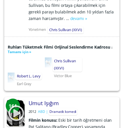
Sullivan, bu filmi ortaya çıkarabilmek için
gerekli parayı bulabilmek adın 10 yıldan fazla
zaman harcamıştır. …
devamı »
Yönetmen
Chris Sullivan (XXVI)
Ruhları Tüketmek Filmi Orijinal Seslendirme Kadrosu
:
Tamamı için »
Chris Sullivan
(XXVI)
Victor Blue
Robert L. Levy
Earl Gray
Umut Işığım
161
2012
ABD
Dramatik komedi
Filmin konusu:
Eski bir tarih öğretmeni olan
Pat Salitano (Bradley Cooper), yaşamında