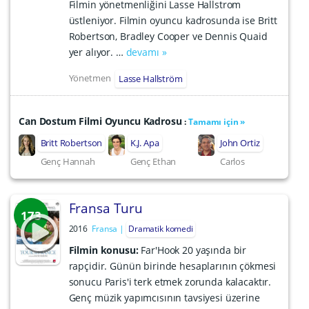
Filmin yönetmenliğini Lasse Hallstrom
üstleniyor. Filmin oyuncu kadrosunda ise Britt
Robertson, Bradley Cooper ve Dennis Quaid
yer alıyor. …
devamı »
Yönetmen
Lasse Hallström
Can Dostum Filmi Oyuncu Kadrosu
:
Tamamı için »
Britt Robertson
K.J. Apa
John Ortiz
Genç Hannah
Genç Ethan
Carlos
Fransa Turu
173
2016
Fransa
Dramatik komedi
Filmin konusu:
Far'Hook 20 yaşında bir
rapçidir. Günün birinde hesaplarının çökmesi
sonucu Paris'i terk etmek zorunda kalacaktır.
Genç müzik yapımcısının tavsiyesi üzerine