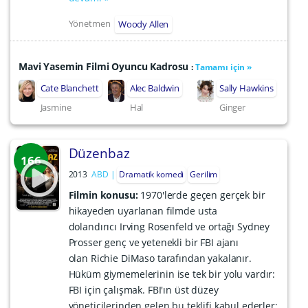
Yönetmen
Woody Allen
Mavi Yasemin Filmi Oyuncu Kadrosu
:
Tamamı için »
Cate Blanchett
Alec Baldwin
Sally Hawkins
Jasmine
Hal
Ginger
Düzenbaz
166
2013
ABD
Dramatik komedi
Gerilim
Filmin konusu:
1970'lerde geçen gerçek bir
hikayeden uyarlanan filmde usta
dolandırıcı Irving Rosenfeld ve ortağı Sydney
Prosser genç ve yetenekli bir FBI ajanı
olan Richie DiMaso tarafından yakalanır.
Hüküm giymemelerinin ise tek bir yolu vardır:
FBI için çalışmak. FBI'ın üst düzey
yöneticilerinden gelen bu teklifi kabul ederler;