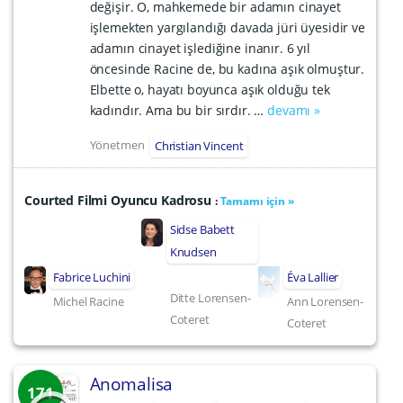
değişir. O, mahkemede bir adamın cinayet
işlemekten yargılandığı davada jüri üyesidir ve
adamın cinayet işlediğine inanır. 6 yıl
öncesinde Racine de, bu kadına aşık olmuştur.
Elbette o, hayatı boyunca aşık olduğu tek
kadındır. Ama bu bir sırdır. …
devamı »
Yönetmen
Christian Vincent
Courted Filmi Oyuncu Kadrosu
:
Tamamı için »
Sidse Babett
Knudsen
Fabrice Luchini
Éva Lallier
Ditte Lorensen-
Michel Racine
Ann Lorensen-
Coteret
Coteret
Anomalisa
171