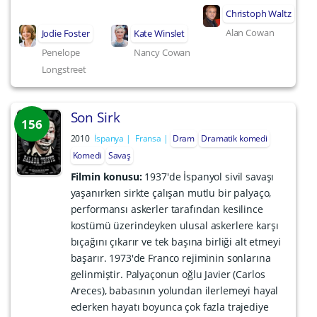
Christoph Waltz
Alan Cowan
Jodie Foster
Kate Winslet
Penelope
Nancy Cowan
Longstreet
Son Sirk
156
2010
İspanya
Fransa
Dram
Dramatik komedi
Komedi
Savaş
Filmin konusu:
1937'de İspanyol sivil savaşı
yaşanırken sirkte çalışan mutlu bir palyaço,
performansı askerler tarafından kesilince
kostümü üzerindeyken ulusal askerlere karşı
bıçağını çıkarır ve tek başına birliği alt etmeyi
başarır. 1973'de Franco rejiminin sonlarına
gelinmiştir. Palyaçonun oğlu Javier (Carlos
Areces), babasının yolundan ilerlemeyi hayal
ederken hayatı boyunca çok fazla trajediye