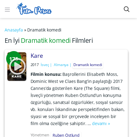
Anasayfa
»
Dramatik komedi
En İyi
Dramatik komedi
Filmleri
Kare
175
2017
İsveç
Almanya
Dramatik komedi
Filmin konusu:
Başrollerini Elisabeth Moss,
Dominic West ve Claes Bang’in paylaştığı 2017
Cannes’da gösterilen Kare (The Square) filmi,
İsveçli yönetmen Ruben Östlund’un konuşma
özgürlüğü, sanatsal özgürlükler, sosyal sansür
vb. konuları İskandinav perspektifinden bakan,
siyasi ve sosyal bir çerçevede inceleyen bir
film olma özellğine sahiptir. …
devamı »
Yönetmen
Ruben Östlund