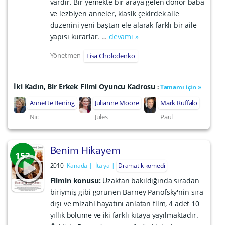
vardır. Bir yemekte bir araya gelen donör baba
ve lezbiyen anneler, klasik çekirdek aile
düzenini yeni baştan ele alarak farklı bir aile
yapısı kurarlar. …
devamı »
Yönetmen
Lisa Cholodenko
İki Kadın, Bir Erkek Filmi Oyuncu Kadrosu
:
Tamamı için »
Annette Bening
Julianne Moore
Mark Ruffalo
Nic
Jules
Paul
Benim Hikayem
152
2010
Kanada
İtalya
Dramatik komedi
Filmin konusu:
Uzaktan bakıldığında sıradan
biriymiş gibi görünen Barney Panofsky'nin sıra
dışı ve mizahi hayatını anlatan film, 4 adet 10
yıllık bölüme ve iki farklı kıtaya yayılmaktadır.