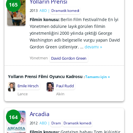
Yolların Prensi
165
2013
ABD
Dramatik komedi
Filmin konusu:
Berlin Film Festivali'nde En İyi
Yönetmen ödülüne layık görülen filmin
yönetmenliğini 2000 yılında çektiği George
Washington adlı belgeselle vurgu yapan David
Gordon Green üstleniyor. …
devamı »
Yönetmen
David Gordon Green
Yolların Prensi Filmi Oyuncu Kadrosu
:
Tamamı için »
Emile Hirsch
Paul Rudd
Lance
Alvin
Arcadia
164
2012
ABD
Dram
Dramatik komedi
Filmin konusu:
Greta’nın babası Tom, külüstür