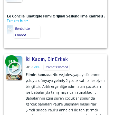
Le Concile lunatique Filmi Orijinal Seslendirme Kadrosu
:
Tamamı için »
Bénédicte
Chabot
İki Kadın, Bir Erkek
153
2010
ABD
Dramatik komedi
Filmin konusu:
Nic ve Jules, yapay döllenme
yoluyla dünyaya gelmiş 2 çocuk sahibi lezbiyen
bir çifttir. Artık ergenliğe adım atan çocukları
ise babalarıyla tanışmaya can atmaktadır.
Babalarının izini süren çocuklar sonunda
gerçek babaları Paul'e ulaşmayı başarırlar.
Şimdi sırada Paul'ü anneleri ile tanıştırmak