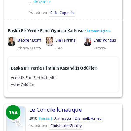
…
devamı »
Yönetmen
Sofia Coppola
Başka Bir Yerde Filmi Oyuncu Kadrosu
:
Tamamı için »
Stephen Dorff
Elle Fanning
Chris Pontius
Johnny Marco
Cleo
Sammy
Başka Bir Yerde Filminin Kazandığı Ödül(ler)
Venedik Film Festivali - Altın
Aslan Ödülü »
Le Concile lunatique
154
2010
Fransa
Animasyon
Dramatik komedi
Yönetmen
Christophe Gautry