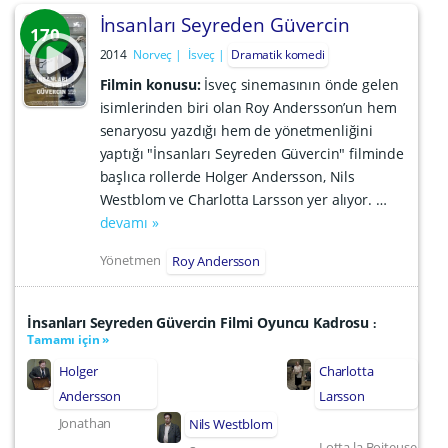
İnsanları Seyreden Güvercin
170
2014
Norveç
İsveç
Dramatik komedi
Filmin konusu:
İsveç sinemasının önde gelen
isimlerinden biri olan Roy Andersson’un hem
senaryosu yazdığı hem de yönetmenliğini
yaptığı "İnsanları Seyreden Güvercin" filminde
başlıca rollerde Holger Andersson, Nils
Westblom ve Charlotta Larsson yer alıyor. …
devamı »
Yönetmen
Roy Andersson
İnsanları Seyreden Güvercin Filmi Oyuncu Kadrosu
:
Tamamı için »
Holger
Charlotta
Andersson
Larsson
Jonathan
Nils Westblom
Lotta la Boiteuse