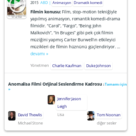
2015
ABD
Animasyon
Dramatik komedi
Filmin konusu:
Film, stop-motion tekniğiyle
yapılmış animasyon, romantik komedi-drama
filmidir. “Carol”, “Fargo”, “Being John
Malkovich”, “In Bruges” gibi pek çok filmin
müziğini yapmış Carter Burwell’ın etkileyici
müzikleri de filmin hüznünü güçlendiriyor. …
devamı »
Yönetmen
Charlie Kaufman
Duke Johnson
Anomalisa Filmi Orijinal Seslendirme Kadrosu
:
Tamamı için
»
Jennifer Jason
Leigh
Lisa
David Thewlis
Tom Noonan
Michael Stone
diğer sesler