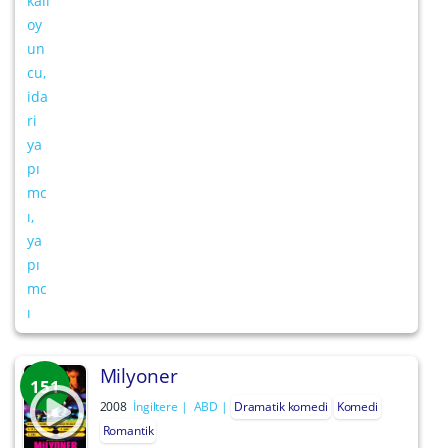
Milyoner
151
2008
İngiltere
ABD
Dramatik komedi
Komedi
Romantik