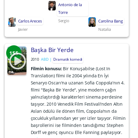
Antonio de la
Torre
Sergio
Carlos Areces
Carolina Bang
Javier
Natalia
Başka Bir Yerde
155
2010
ABD
Dramatik komedi
Filmin konusu:
Bir Konuşabilse (Lost In
Translation) filmi ile 2004 yılında En İyi
Senaryo Oscarı'na uzanan Sofia Coppola'nın 4.
filmi "Başka Bir Yerde", yine modern çağın
yalnızlaştırdığı karakterleri sinema perdesine
taşıyor. 2010 Venedik Film Festivali'nden Altın
Aslan ödülü ile dönen film, Coppola'nın da
çocukluk yıllarından yer yer izler taşıyor. Filmin
başrollerini ise filminden tanıdığımız Stephen
Dorff ve genç oyuncu Elle Fanning paylaşıyor.