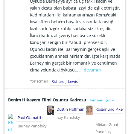
Öyküde Barney'ye ayrıca üç farklı kadın ve
yakın dostu olan babası Izzy’i de eşlik etmiştir.
Kadınlardan ilki, kahramanımızın Roma'daki
kısa süren bohem hayatı sırasında tanıştığı
kızıl saçlı özgür ruhlu sadakatsiz ilk eşidir.
İkinci kadın, alışveriş hastası ve sürekli
konuşan zengin bir Yahudi prensesidir.
Üçüncü kadın ise, Barney'nin gerçek aşkı ve
çocuklarının annesi Miriam'dır. İşte karşınızda
Barney'nin gerçek bir romantik ve centilmen
olma yolundaki öyküsü... …
devamı »
Yönetmen
Richard J. Lewis
Benim Hikayem Filmi Oyuncu Kadrosu
:
Tamamı için »
Dustin Hoffman
Rosamund Pike
Izzy Panofsky
Paul Giamatti
Miriam Grant-
Barney Panofsky
Panofsky