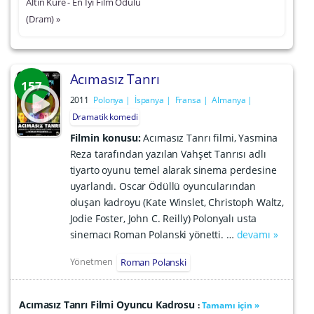
Altın Küre - En İyi Film Ödülü
(Dram) »
Acımasız Tanrı
157
2011
Polonya
İspanya
Fransa
Almanya
Dramatik komedi
Filmin konusu:
Acımasız Tanrı filmi, Yasmina
Reza tarafından yazılan Vahşet Tanrısı adlı
tiyarto oyunu temel alarak sinema perdesine
uyarlandı. Oscar Ödüllü oyuncularından
oluşan kadroyu (Kate Winslet, Christoph Waltz,
Jodie Foster, John C. Reilly) Polonyalı usta
sinemacı Roman Polanski yönetti. …
devamı »
Yönetmen
Roman Polanski
Acımasız Tanrı Filmi Oyuncu Kadrosu
:
Tamamı için »