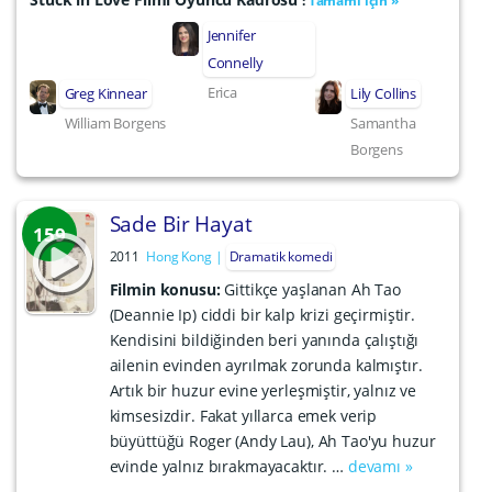
:
Tamamı için »
Jennifer
Connelly
Erica
Greg Kinnear
Lily Collins
William Borgens
Samantha
Borgens
Sade Bir Hayat
159
2011
Hong Kong
Dramatik komedi
Filmin konusu:
Gittikçe yaşlanan Ah Tao
(Deannie Ip) ciddi bir kalp krizi geçirmiştir.
Kendisini bildiğinden beri yanında çalıştığı
ailenin evinden ayrılmak zorunda kalmıştır.
Artık bir huzur evine yerleşmiştir, yalnız ve
kimsesizdir. Fakat yıllarca emek verip
büyüttüğü Roger (Andy Lau), Ah Tao'yu huzur
evinde yalnız bırakmayacaktır. …
devamı »