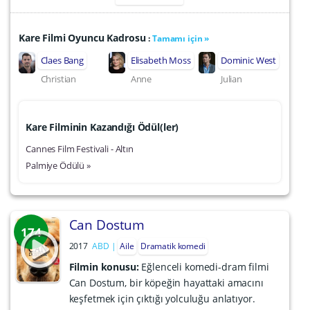
Kare Filmi Oyuncu Kadrosu
:
Tamamı için »
Claes Bang
Elisabeth Moss
Dominic West
Christian
Anne
Julian
Kare Filminin Kazandığı Ödül(ler)
Cannes Film Festivali - Altın
Palmiye Ödülü »
Can Dostum
174
2017
ABD
Aile
Dramatik komedi
Filmin konusu:
Eğlenceli komedi-dram filmi
Can Dostum, bir köpeğin hayattaki amacını
keşfetmek için çıktığı yolculuğu anlatıyor.