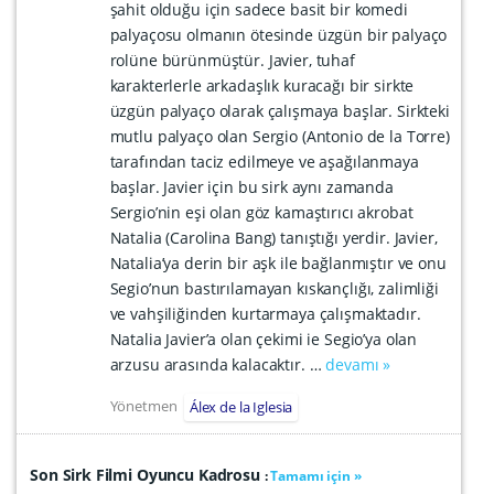
şahit olduğu için sadece basit bir komedi
palyaçosu olmanın ötesinde üzgün bir palyaço
rolüne bürünmüştür. Javier, tuhaf
karakterlerle arkadaşlık kuracağı bir sirkte
üzgün palyaço olarak çalışmaya başlar. Sirkteki
mutlu palyaço olan Sergio (Antonio de la Torre)
tarafından taciz edilmeye ve aşağılanmaya
başlar. Javier için bu sirk aynı zamanda
Sergio’nin eşi olan göz kamaştırıcı akrobat
Natalia (Carolina Bang) tanıştığı yerdir. Javier,
Natalia’ya derin bir aşk ile bağlanmıştır ve onu
Segio’nun bastırılamayan kıskançlığı, zalimliği
ve vahşiliğinden kurtarmaya çalışmaktadır.
Natalia Javier’a olan çekimi ie Segio’ya olan
arzusu arasında kalacaktır. …
devamı »
Yönetmen
Álex de la Iglesia
Son Sirk Filmi Oyuncu Kadrosu
:
Tamamı için »