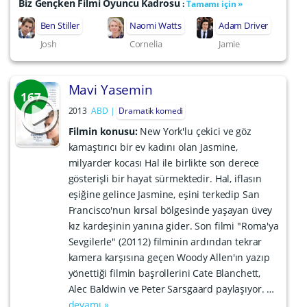
Biz Gençken Filmi Oyuncu Kadrosu
:
Tamamı için »
Ben Stiller
Naomi Watts
Adam Driver
Josh
Cornelia
Jamie
Mavi Yasemin
167
2013
ABD
Dramatik komedi
Filmin konusu:
New York'lu çekici ve göz
kamaştırıcı bir ev kadını olan Jasmine,
milyarder kocası Hal ile birlikte son derece
gösterişli bir hayat sürmektedir. Hal, iflasın
eşiğine gelince Jasmine, eşini terkedip San
Francisco'nun kırsal bölgesinde yaşayan üvey
kız kardeşinin yanına gider. Son filmi "Roma'ya
Sevgilerle" (20112) filminin ardından tekrar
kamera karşısına geçen Woody Allen'ın yazıp
yönettiği filmin başrollerini Cate Blanchett,
Alec Baldwin ve Peter Sarsgaard paylaşıyor. …
devamı »