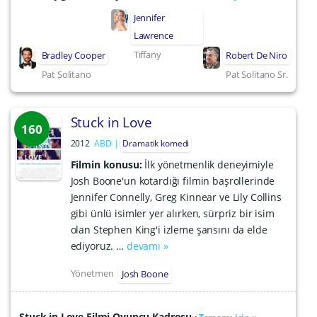
Jennifer
Lawrence
Tiffany
Bradley Cooper
Robert De Niro
Pat Solitano
Pat Solitano Sr.
Stuck in Love
160
2012
ABD
Dramatik komedi
Filmin konusu:
İlk yönetmenlik deneyimiyle
Josh Boone'un kotardığı filmin başrollerinde
Jennifer Connelly, Greg Kinnear ve Lily Collins
gibi ünlü isimler yer alırken, sürpriz bir isim
olan Stephen King'i izleme şansını da elde
ediyoruz. …
devamı »
Yönetmen
Josh Boone
Stuck in Love Filmi Oyuncu Kadrosu