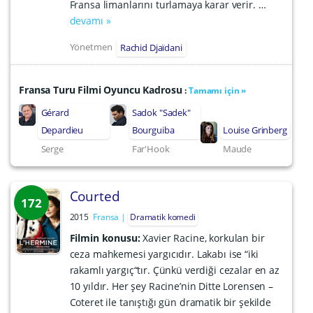
Fransa limanlarını turlamaya karar verir. …
devamı »
Yönetmen
Rachid Djaïdani
Fransa Turu Filmi Oyuncu Kadrosu
:
Tamamı için »
Gérard
Sadok "Sadek"
Depardieu
Bourguiba
Louise Grinberg
Serge
Far'Hook
Maude
Courted
172
2015
Fransa
Dramatik komedi
Filmin konusu:
Xavier Racine, korkulan bir
ceza mahkemesi yargıcıdır. Lakabı ise “iki
rakamlı yargıç“tır. Çünkü verdiği cezalar en az
10 yıldır. Her şey Racine’nin Ditte Lorensen –
Coteret ile tanıştığı gün dramatik bir şekilde