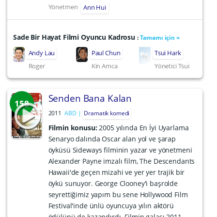
Yönetmen
Ann Hui
Sade Bir Hayat Filmi Oyuncu Kadrosu
:
Tamamı için »
Andy Lau
Paul Chun
Tsui Hark
Roger
Kin Amca
Yönetici Tsui
Senden Bana Kalan
158
2011
ABD
Dramatik komedi
Filmin konusu:
2005 yılında En İyi Uyarlama
Senaryo dalında Oscar alan yol ve şarap
öyküsü Sideways filminin yazar ve yönetmeni
Alexander Payne imzalı film, The Descendants
Hawaii'de geçen mizahi ve yer yer trajik bir
öykü sunuyor. George Clooney'i başrolde
seyrettiğimiz yapım bu sene Hollywood Film
Festival'inde ünlü oyuncuya yılın aktörü
ödülünü de kazandırdı. Filmin galası 2011