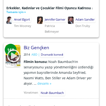
Erkekler, Kadınlar ve Çocuklar Filmi Oyuncu Kadrosu
:
Tamamı için »
Ansel Elgort
Jennifer Garner
Adam Sandler
Tim Mooney
Patricia
Don Truby
Beltmeyer
Biz Gençken
168
2014
ABD
Dramatik komedi
Filmin konusu:
Noah Baumbach'ın
senaryosunu yazıp yönetmenliğini üstlendiği
yapımın başrollerinde Amanda Seyfried,
Naomi Watts, Ben Stiller ve Adam Driver yer
alıyor. …
devamı »
Yönetmen
Noah Baumbach