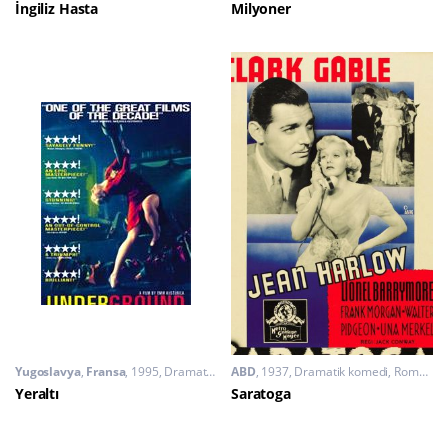
İngiliz Hasta
Milyoner
Yugoslavya
,
Fransa
1995
Dramatik komedi
ABD
,
1937
Savaş
Dramatik komedi
,
Romantik
Yeraltı
Saratoga