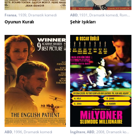
Fransa
1939
Dramatik komedi
ABD
1931
Dramatik komedi
,
Romantik
Oyunun Kuralı
Şehir Işıkları
ABD
1996
Dramatik komedi
İngiltere
,
ABD
2008
Dramatik komedi