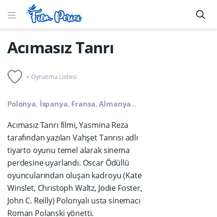
Acımasız Tanrı
+ Oynatma Listesi
Polonya
,
İspanya
,
Fransa
,
Almanya
2011
1s 19dk
Acımasız Tanrı filmi, Yasmina Reza
tarafından yazılan Vahşet Tanrısı adlı
tiyarto oyunu temel alarak sinema
perdesine uyarlandı. Oscar Ödüllü
oyuncularından oluşan kadroyu (Kate
Winslet, Christoph Waltz, Jodie Foster,
John C. Reilly) Polonyalı usta sinemacı
Roman Polanski yönetti.