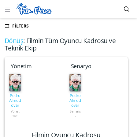
FILTERS
Dönüş
: Filmin Tüm Oyuncu Kadrosu ve
Teknik Ekip
Yönetim
Senaryo
Pedro
Pedro
Almod
Almod
óvar
óvar
Yönet
Senaris
men
t
Filmin Oyuncu Kadrosu