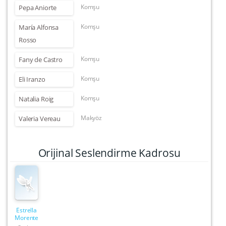
Komşu
Pepa Aniorte
Komşu
María Alfonsa
Rosso
Komşu
Fany de Castro
Komşu
Eli Iranzo
Komşu
Natalia Roig
Makyöz
Valeria Vereau
Orijinal Seslendirme Kadrosu
Estrella
Morente