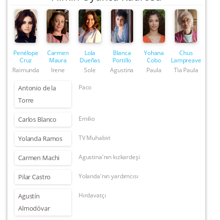
Penélope
Carmen
Lola
Blanca
Yohana
Chus
Cruz
Maura
Dueñas
Portillo
Cobo
Lampreave
Raimunda
Irene
Sole
Agustina
Paula
Tìa Paula
Paco
Antonio de la
Torre
Emilio
Carlos Blanco
TV Muhabiri
Yolanda Ramos
Agustina'nın kızkardeşi
Carmen Machi
Yolanda'nın yardımcısı
Pilar Castro
Hırdavatçı
Agustín
Almodóvar