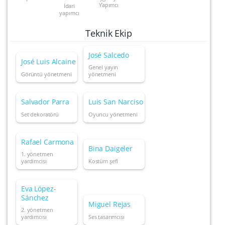
Yapımcı
İdari
yapımcı
Teknik Ekip
José Salcedo
José Luis Alcaine
Genel yayın
Görüntü yönetmeni
yönetmeni
Salvador Parra
Luis San Narciso
Set dekoratörü
Oyuncu yönetmeni
Rafael Carmona
Bina Daigeler
1. yönetmen
yardımcısı
Kostüm şefi
Eva López-
Sánchez
Miguel Rejas
2. yönetmen
yardımcısı
Ses tasarımcısı