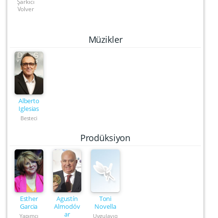
Şarkıcı
Volver
Müzikler
Alberto
Iglesias
Besteci
Prodüksiyon
Esther
Agustín
Toni
Garcia
Almodóv
Novella
ar
Yapımcı
Uygulayıcı