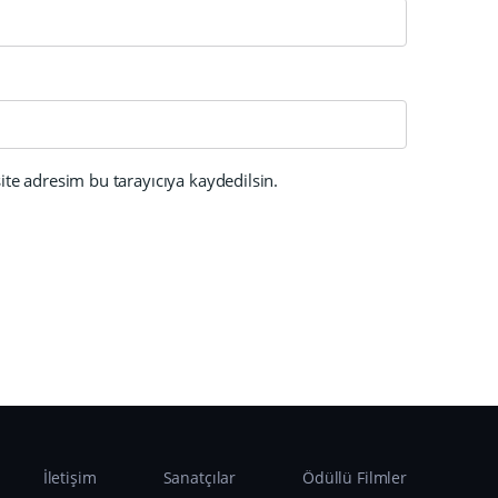
te adresim bu tarayıcıya kaydedilsin.
İletişim
Sanatçılar
Ödüllü Filmler