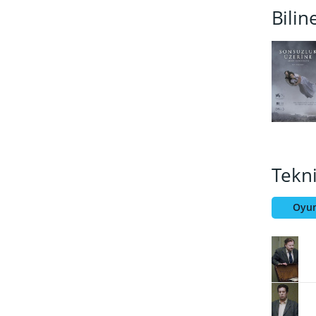
Bilin
Tekn
Oyun