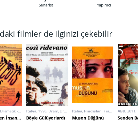
Senarist
Yapımcı
daki filmler de ilginizi çekebilir
Dramatik komedi
İtalya
1998
Dram
,
Dramatik komedi
İtalya
,
Hindistan
,
Fransa
,
Almanya
ABD
2011
,
A
Sosyeteden İnsan Manzaraları
Böyle Gülüyorlardı
Muson Düğünü
Senden B