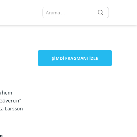
SEARCH
Arama sonuçları:
ŞIMDI FRAGMANI İZLE
un hem
 Güvercin"
ta Larsson
öm