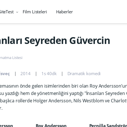
SiteTest
Film Listeleri
Haberler
anları Seyreden Güvercin
natma Listesi
İsveç
2014
1s 40dk
Dramatik komedi
nemasının önde gelen isimlerinden biri olan Roy Andersson’
u yazdığı hem de yönetmenliğini yaptığı "İnsanları Seyreden
 başlıca rollerde Holger Andersson, Nils Westblom ve Charlot
r.
ersson
Roy Andersson
Pernilla Sandstr