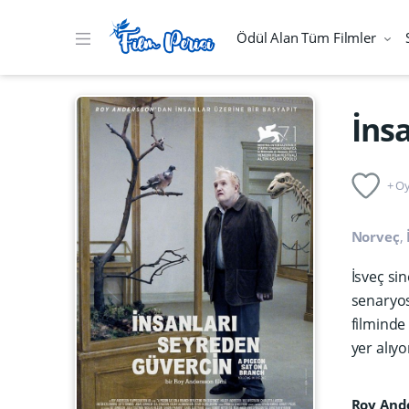
Ödül Alan Tüm Filmler
İns
+ Oy
Norveç
,
İsveç si
senaryos
filminde
yer alıyo
Roy And