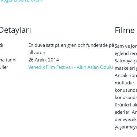
Detayları
Filme 
dı
En duva satt på en gren och funderade på
Sam ve Jon
tillvaron
eğlendirece
a tarihi
26 Aralık 2014
Satmaya çal
üller
Venedik Film Festivali - Altın Aslan Ödülü
maskeleri 
Ancak iron
mutludur. İ
konusunda 
konusunda d
ürünleri a
ederler. Ar
deneyecekl
yaşanmaya