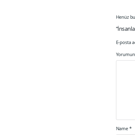
Henüz bu 
“İnsanla
E-posta a
Yorumu
Name
*