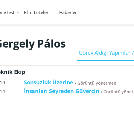
SiteTest
Film Listeleri
Haberler
ergely Pálos
Görev Aldığı Yapımlar /
eknik Ekip
Sonsuzluk Üzerine
19
Görüntü yönetmeni
İnsanları Seyreden Güvercin
14
Görüntü yönet