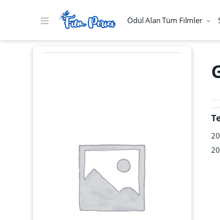
Ödül Alan Tüm Filmler
G
T
20
20