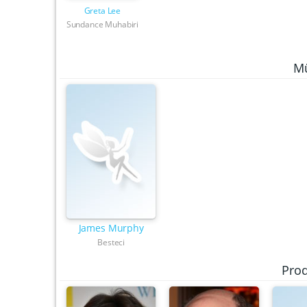
Greta Lee
Sundance Muhabiri
Mü
James Murphy
Besteci
Pro