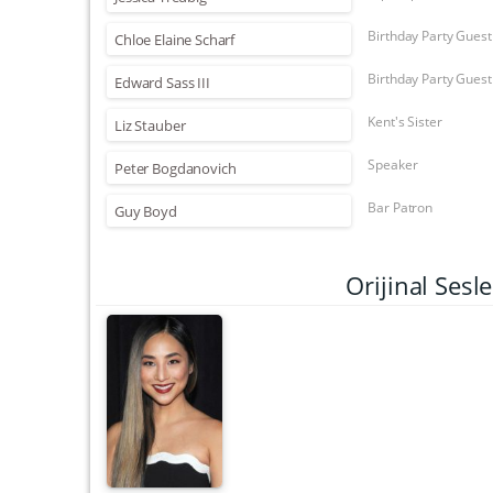
Birthday Party Guest
Chloe Elaine Scharf
Birthday Party Guest
Edward Sass III
Kent's Sister
Liz Stauber
Speaker
Peter Bogdanovich
Bar Patron
Guy Boyd
Orijinal Ses