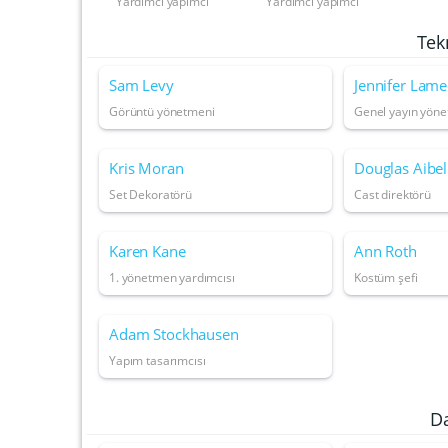
Yardımcı yapımcı
Yardımcı yapımcı
Tek
Sam Levy
Jennifer Lame
Görüntü yönetmeni
Genel yayın yön
Kris Moran
Douglas Aibel
Set Dekoratörü
Cast direktörü
Karen Kane
Ann Roth
1. yönetmen yardımcısı
Kostüm şefi
Adam Stockhausen
Yapım tasarımcısı
D