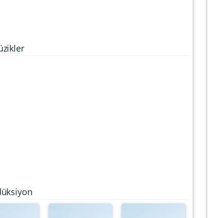
zikler
düksiyon