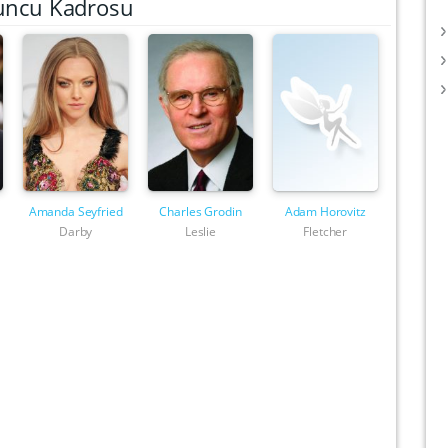
uncu Kadrosu
Amanda Seyfried
Charles Grodin
Adam Horovitz
Darby
Leslie
Fletcher