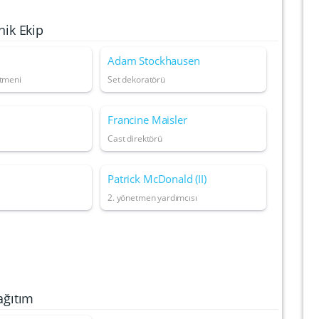
nik Ekip
Adam Stockhausen
etmeni
Set dekoratörü
Francine Maisler
Cast direktörü
Patrick McDonald (II)
2. yönetmen yardımcısı
ağıtım