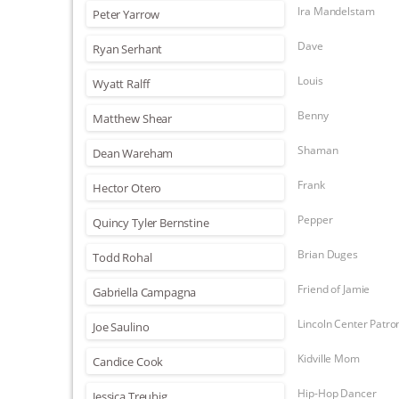
Ira Mandelstam
Peter Yarrow
Dave
Ryan Serhant
Louis
Wyatt Ralff
Benny
Matthew Shear
Shaman
Dean Wareham
Frank
Hector Otero
Pepper
Quincy Tyler Bernstine
Brian Duges
Todd Rohal
Friend of Jamie
Gabriella Campagna
Lincoln Center Patro
Joe Saulino
Kidville Mom
Candice Cook
Hip-Hop Dancer
Jessica Treubig