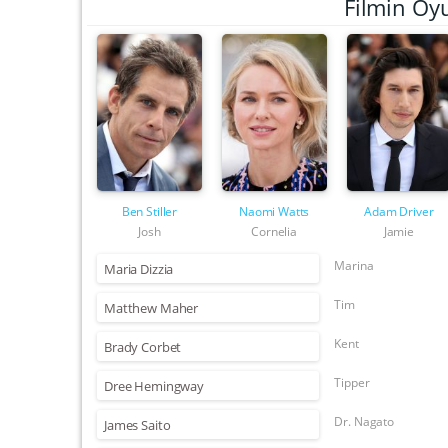
Filmin Oy
Ben Stiller
Naomi Watts
Adam Driver
Josh
Cornelia
Jamie
Marina
Maria Dizzia
Tim
Matthew Maher
Kent
Brady Corbet
Tipper
Dree Hemingway
Dr. Nagato
James Saito