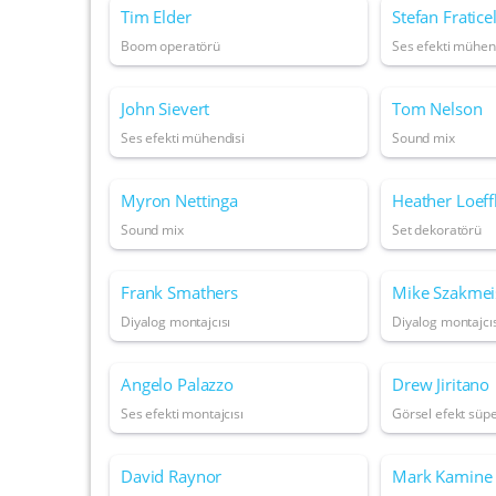
Tim Elder
Stefan Fraticel
Boom operatörü
Ses efekti mühen
John Sievert
Tom Nelson
Ses efekti mühendisi
Sound mix
Myron Nettinga
Heather Loeff
Sound mix
Set dekoratörü
Frank Smathers
Mike Szakmei
Diyalog montajcısı
Diyalog montajcıs
Angelo Palazzo
Drew Jiritano
Ses efekti montajcısı
Görsel efekt süp
David Raynor
Mark Kamine