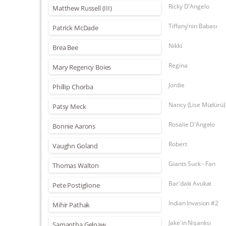
Ricky D'Angelo
Matthew Russell (III)
Tiffany'nin Babası
Patrick McDade
Nikki
Brea Bee
Regina
Mary Regency Boies
Jordie
Phillip Chorba
Nancy (Lise Müdürü)
Patsy Meck
Rosalie D'Angelo
Bonnie Aarons
Robert
Vaughn Goland
Giants Suck - Fan
Thomas Walton
Bar'daki Avukat
Pete Postiglione
Indian Invasion #2
Mihir Pathak
Jake'in Nişanlısı
Samantha Gelnaw