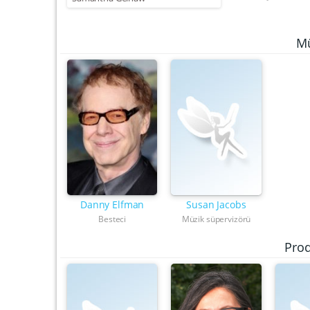
Mü
Danny Elfman
Susan Jacobs
Besteci
Müzik süpervizörü
Pro