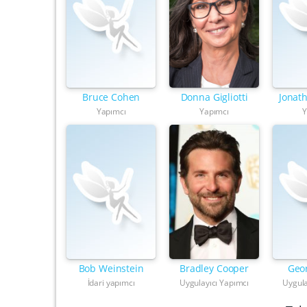
Bruce Cohen
Donna Gigliotti
Jonat
Yapımcı
Yapımcı
Y
Bob Weinstein
Bradley Cooper
Geo
İdari yapımcı
Uygulayıcı Yapımcı
Uygula