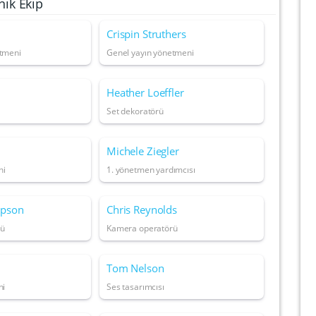
nik Ekip
Crispin Struthers
etmeni
Genel yayın yönetmeni
Heather Loeffler
Set dekoratörü
Michele Ziegler
ni
1. yönetmen yardımcısı
mpson
Chris Reynolds
rü
Kamera operatörü
Tom Nelson
ni
Ses tasarımcısı