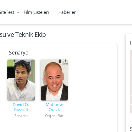
SiteTest
Film Listeleri
Haberler
u ve Teknik Ekip
Senaryo
David O.
Matthew
Russell
Quick
Senarist
Orijinal fikir