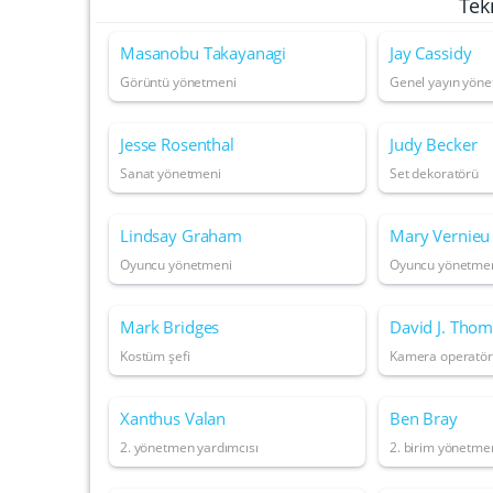
Tek
Masanobu Takayanagi
Jay Cassidy
Görüntü yönetmeni
Genel yayın yön
Jesse Rosenthal
Judy Becker
Sanat yönetmeni
Set dekoratörü
Lindsay Graham
Mary Vernieu
Oyuncu yönetmeni
Oyuncu yönetme
Mark Bridges
David J. Tho
Kostüm şefi
Kamera operatö
Xanthus Valan
Ben Bray
2. yönetmen yardımcısı
2. birim yönetme