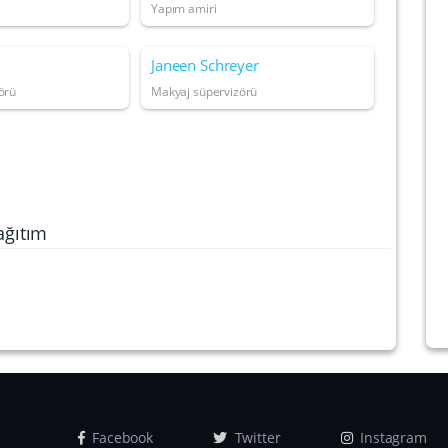
Yapım amiri
Janeen Schreyer
örü
Makyaj süpervizörü
ağıtım
Facebook
Twitter
Instagram