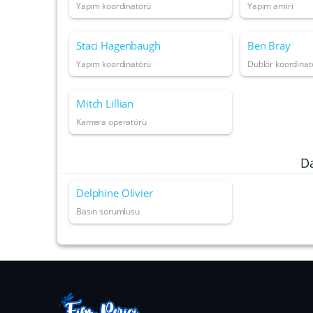
Yapım koordinatörü
Yapım amiri
Staci Hagenbaugh
Ben Bray
Yapım koordinatörü
Dublör koordinat
Mitch Lillian
Kamera operatörü
D
Delphine Olivier
Basın sorumlusu