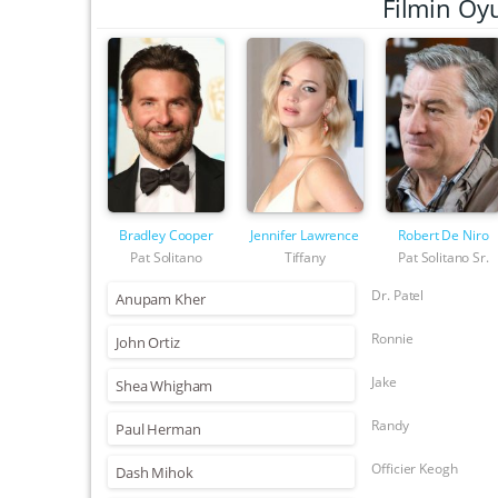
Filmin Oy
Bradley Cooper
Jennifer Lawrence
Robert De Niro
Pat Solitano
Tiffany
Pat Solitano Sr.
Dr. Patel
Anupam Kher
Ronnie
John Ortiz
Jake
Shea Whigham
Randy
Paul Herman
Officier Keogh
Dash Mihok