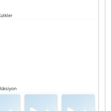
zikler
düksiyon