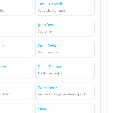
li
Tim O'Connell
disi
Ses efekti mühendisi
John Ross
Sound mix
ler
Odin Benitez
Ses montajcısı
ster
Philip Tallman
ı
Diyalog montajcısı
Ed Mendez
ervizörü
Animasyon ve görsel efekt süpervizörü
George Parra