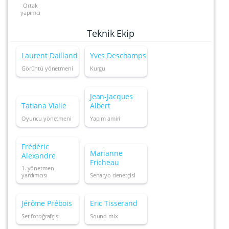
Ortak
yapımcı
Teknik Ekip
Laurent Dailland
Yves Deschamps
Görüntü yönetmeni
Kurgu
Jean-Jacques
Tatiana Vialle
Albert
Oyuncu yönetmeni
Yapım amiri
Frédéric
Marianne
Alexandre
Fricheau
1. yönetmen
yardımcısı
Senaryo denetçisi
Jérôme Prébois
Eric Tisserand
Set fotoğrafçısı
Sound mix