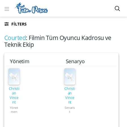
FILTERS
Courted
: Filmin Tüm Oyuncu Kadrosu ve
Teknik Ekip
Yönetim
Senaryo
Christi
Christi
an
an
Vince
Vince
nt
nt
Yönet
Senaris
men
t