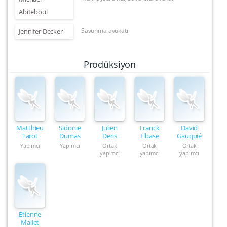
Abiteboul
Savunma avukatı
Jennifer Decker
Prodüksiyon
Matthieu
Sidonie
Julien
Franck
David
Tarot
Dumas
Deris
Elbase
Gauquié
Yapımcı
Yapımcı
Ortak
Ortak
Ortak
yapımcı
yapımcı
yapımcı
Etienne
Mallet