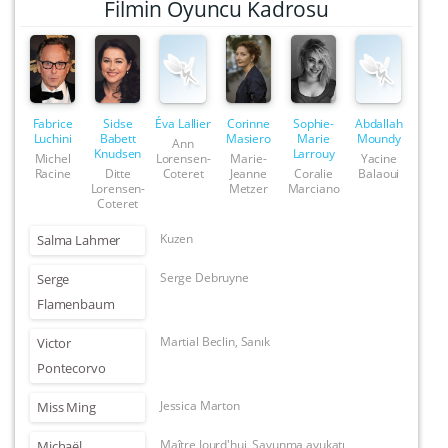
Filmin Oyuncu Kadrosu
Fabrice
Sidse
Éva Lallier
Corinne
Sophie-
Abdallah
Luchini
Babett
Masiero
Marie
Moundy
Ann
Knudsen
Larrouy
Michel
Lorensen-
Marie-
Yacine
Racine
Ditte
Coteret
Jeanne
Coralie
Balaoui
Lorensen-
Metzer
Marciano
Coteret
Kuzen
Salma Lahmer
Serge Debruyne
Serge
Flamenbaum
Martial Beclin, Sanık
Victor
Pontecorvo
Jessica Marton
Miss Ming
Maître Jourd'hui, Savunma avukatı
Michaël