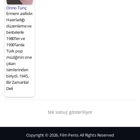
Onno Tunç
Ermeni asıllıdır.
Hazırladığı
düzenleme ve
bestelerle
1980’ler ve
1990’larda
Türk pop
müziğinin öne
çıkan
isimlerinden
biriydi. 1945,
Bir Zamanlar
Deli
tek sonuç gösteriliyor
Copyright © 2026, Film Perisi. All Rights Reserved