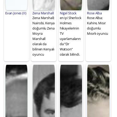
Evan Jones (II)
Zena Marshall
Nigel Stock
Rose Alba
Zena Marshall;
en iyi Sherlock
Rose Alba;
Nairobi, Kenya
Holmes
Kahire, Mısır
doğumlu Zena
hikayelerinin
doğumlu
Moyra
TV
Mısırlı oyuncu
Marshall
uyarlamaların
olarak da
da “Dr
bilinen Kenyalı
Watson”
oyuncu
olarak bilindi.