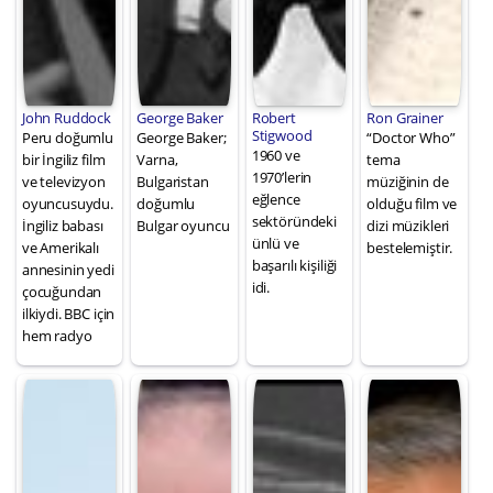
John Ruddock
George Baker
Robert
Ron Grainer
Stigwood
Peru doğumlu
George Baker;
“Doctor Who”
1960 ve
bir İngiliz film
Varna,
tema
1970’lerin
ve televizyon
Bulgaristan
müziğinin de
eğlence
oyuncusuydu.
doğumlu
olduğu film ve
sektöründeki
İngiliz babası
Bulgar oyuncu
dizi müzikleri
ünlü ve
ve Amerikalı
bestelemiştir.
başarılı kişiliği
annesinin yedi
idi.
çocuğundan
ilkiydi. BBC için
hem radyo