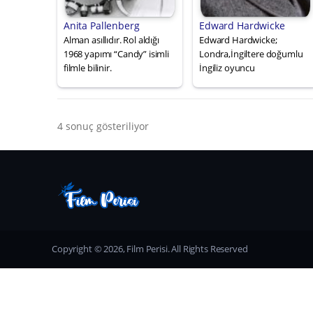
Anita Pallenberg
Edward Hardwicke
Alman asıllıdır. Rol aldığı
Edward Hardwicke;
1968 yapımı “Candy” isimli
Londra,İngiltere doğumlu
filmle bilinir.
İngiliz oyuncu
4 sonuç gösteriliyor
Copyright © 2026, Film Perisi. All Rights Reserved