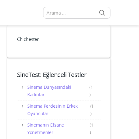
SEARCH
Arama sonuçları:
Chichester
SineTest: Eğlenceli Testler
Sinema Dünyasındaki
(1
Kadınlar
)
Sinema Perdesinin Erkek
(1
Oyuncuları
)
Sinemanın Efsane
(1
Yönetmenleri
)