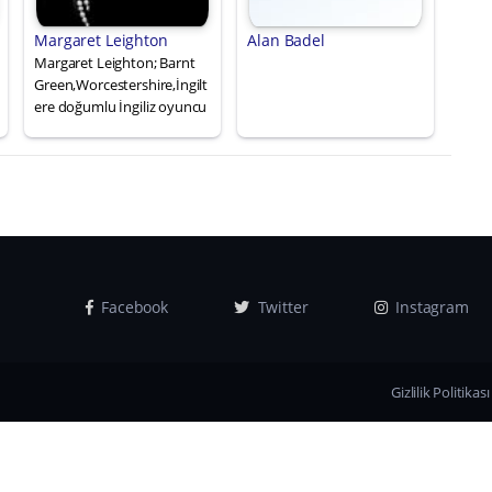
Margaret Leighton
Alan Badel
Margaret Leighton; Barnt
Green,Worcestershire,İngilt
ere doğumlu İngiliz oyuncu
Facebook
Twitter
Instagram
Gizlilik Politikası