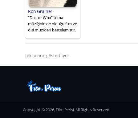
Ron Grainer
“Doctor Who” tema
müziğinin de olduğu film ve
dizi müzikleri bestelemiştir.
tek sonuç gösteriliyor
Copyright © 2026, Film Perisi. All Rights Reserved