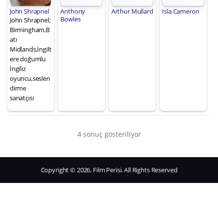
John Shrapnel
Anthony
Arthur Mullard
Isla Cameron
Bowles
John Shrapnel;
Birmingham,B
atı
Midlands,İngilt
ere doğumlu
İngiliz
oyuncu,seslen
dirme
sanatçısı
4 sonuç gösteriliyor
Copyright © 2026, Film Perisi. All Rights Reserved