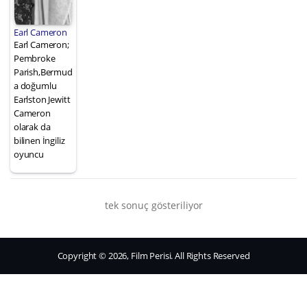
Earl Cameron
Earl Cameron;
Pembroke
Parish,Bermud
a doğumlu
Earlston Jewitt
Cameron
olarak da
bilinen İngiliz
oyuncu
tek sonuç gösteriliyor
Copyright © 2026, Film Perisi. All Rights Reserved