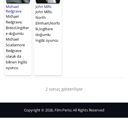
Michael
John Mills
Redgrave
John Mills;
Michael
North
Redgrave;
Elmham,Norfo
Bristol,İngilter
lk,İngiltere
e doğumlu
doğumlu
Michael
İngiliz oyuncu
Scudamore
Redgrave
olarak da
bilinen İngiliz
oyuncu
2 sonuç gösteriliyor
Copyright © 2026, Film Perisi. All Rights Reserved