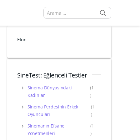
SEARCH
Arama sonuçları:
Eton
SineTest: Eğlenceli Testler
Sinema Dünyasındaki
(1
Kadınlar
)
Sinema Perdesinin Erkek
(1
Oyuncuları
)
Sinemanın Efsane
(1
Yönetmenleri
)