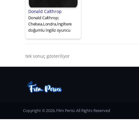
Donald Calthrop
Donald Calthrop;
Chelsea,Londra,İngiltere
doğumlu İngiliz oyuncu
tek sonuç gösteriliyor
Copyright © 2026, Film Perisi. All Rights Reserved