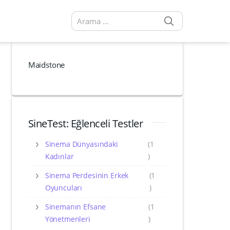
SEARCH
Arama sonuçları:
Maidstone
SineTest: Eğlenceli Testler
Sinema Dünyasındaki
(1
Kadınlar
)
Sinema Perdesinin Erkek
(1
Oyuncuları
)
Sinemanın Efsane
(1
Yönetmenleri
)