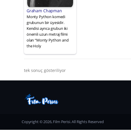
Graham Chapman
Monty Python komedi
grubunun bir üyesidir.
Kendisi ayrıca grubun iki
önemli uzun metraj filmi
olan “Monty Python and
the Holy
tek sonuç gösteriliyor
Copyright © 2026, Film Perisi. All Rights Reserved