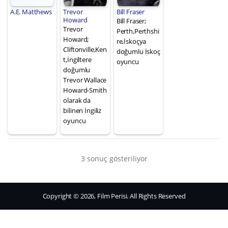
A.E. Matthews
Trevor
Bill Fraser
Howard
Bill Fraser;
Trevor
Perth,Perthshi
Howard;
re,İskoçya
Cliftonville,Ken
doğumlu İskoç
t,İngiltere
oyuncu
doğumlu
Trevor Wallace
Howard-Smith
olarak da
bilinen İngiliz
oyuncu
3 sonuç gösteriliyor
Copyright © 2026, Film Perisi. All Rights Reserved