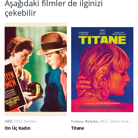
Aşağıdaki filmler de ilginizi
çekebilir
ABD
1932
Gerilim
Fransa
,
Belçika
2021
Dram
,
Fantastik
On Üç Kadın
Titane