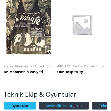
Fransa
,
Almanya
1933
Gerilim
,
Korku
,
ABD
Polisiye
1923
Gerilim
,
Komedi
,
Romantik
Dr. Mabuse’nin Vasiyeti
Our Hospitality
Teknik Ekip & Oyuncular
Oyuncular
Seslendirme (Orijinal)
Teknik