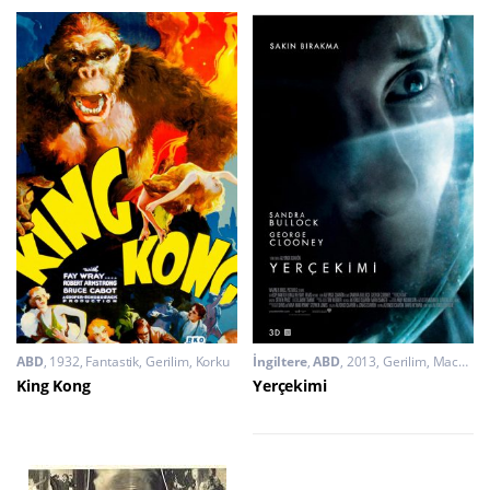
ABD
1932
Fantastik
,
Gerilim
,
Korku
İngiltere
,
ABD
2013
Gerilim
,
Macera
King Kong
Yerçekimi