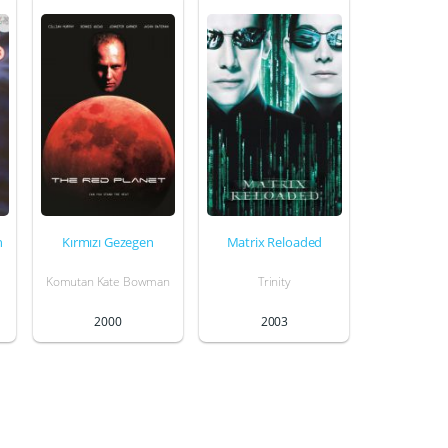
n
Kırmızı Gezegen
Matrix Reloaded
Komutan Kate Bowman
Trinity
2000
2003