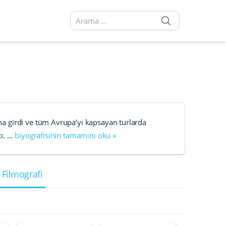
SEARCH
Arama sonuçları:
a girdi ve tüm Avrupa’yı kapsayan turlarda
tı. …
biyografisinin tamamını oku »
 Filmografi