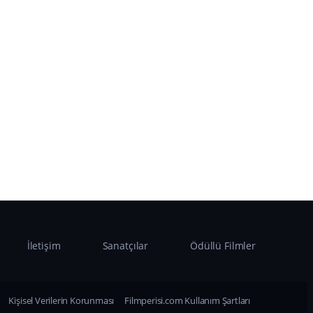
İletişim
Sanatçılar
Ödüllü Filmler
Kişisel Verilerin Korunması
Filmperisi.com Kullanım Şartları