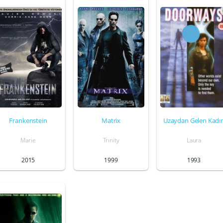
Frankenstein
Matrix
Uzaydan Gelen Kadı
Marie
Trinity
Laura
2015
1999
1993