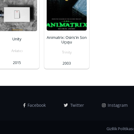
Animatrix: Osiris'in Son
Unity
Uçuşu
Anlatıcı
Trinity
2015
2003
Facebook
Twitter
Instagram
Gizlilik Politikası