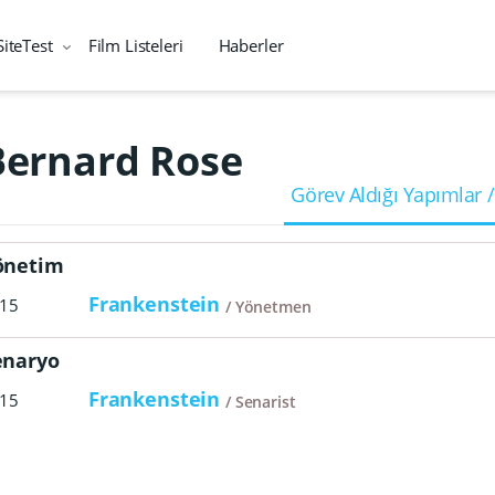
SiteTest
Film Listeleri
Haberler
Bernard Rose
Görev Aldığı Yapımlar /
önetim
Frankenstein
15
Yönetmen
enaryo
Frankenstein
15
Senarist