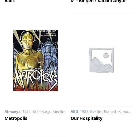
Babil
M – Bir Şehir Katilini Arıyor
Almanya
1927
Bilim Kurgu
,
Gerilim
ABD
1923
Gerilim
,
Komedi
,
Romantik
Metropolis
Our Hospitality