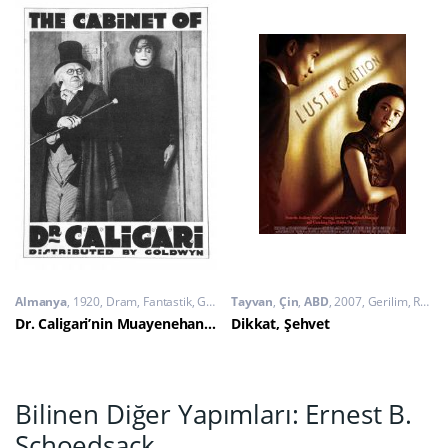
Almanya
1920
Dram
,
Fantastik
,
Gerilim
Tayvan
,
Çin
,
ABD
2007
Gerilim
,
Romantik
Dr. Caligari’nin Muayenehanesi
Dikkat, Şehvet
Bilinen Diğer Yapımları: Ernest B.
Schoedsack