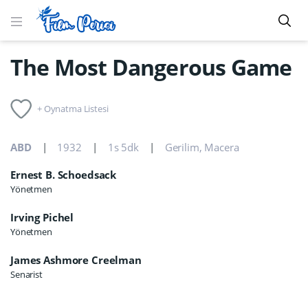
The Most Dangerous Game
+ Oynatma Listesi
ABD
1932
1s 5dk
Gerilim
,
Macera
Ernest B. Schoedsack
Yönetmen
Irving Pichel
Yönetmen
James Ashmore Creelman
Senarist