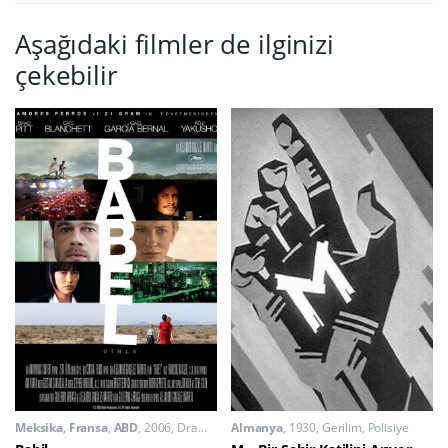
Aşağıdaki filmler de ilginizi
çekebilir
Meksika
,
Fransa
,
ABD
2006
Dram
,
Gerilim
Almanya
1930
Gerilim
,
Polisiye