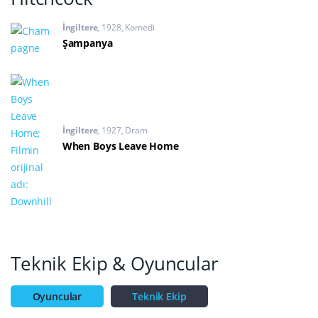
İngiltere
1928
Komedi
Şampanya
İngiltere
1927
Dram
When Boys Leave Home
Teknik Ekip & Oyuncular
Oyuncular
Teknik Ekip