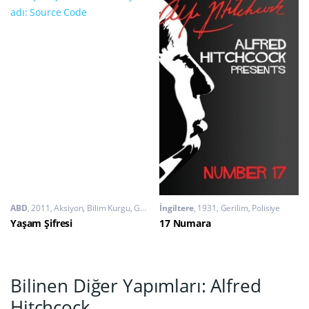
ABD
2011
Aksiyon
,
Bilim Kurgu
,
Gerilim
İngiltere
1931
Gerilim
,
Polisiye
Yaşam Şifresi
17 Numara
Bilinen Diğer Yapımları: Alfred
Hitchcock