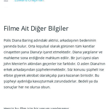
Filme Ait Diğer Bilgiler
Polis Diana Baring adındaki aktrisi, arkadaşının bedeninin
yanında bulur. Orta koşulsal olarak görünen tüm kanıtlar
cinayetten yana Diana’yı işaret etmektedir. Diana yargılanır ve
mahkeme sona erdiğinde mahkum edilir. Bir juri üyesi olan
John Menier’in aklından geçenler ise farklıdır. O aslen Diana’nın
erkek arkadaşından şüphelenmektedir. Söz konusu şüpheli ise
elbise giyerek akrobat olarakçalıp para kazanan birisidir. Bu
şüpheyi aydınlığa kavuşturmak zorundadırlar. Bedeli ya da
sonuçlar her ne olursa olsun.
Henüz bu film için bir yorum yapılmamış.