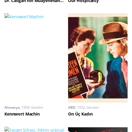
Dr. Caligari’nin Muayenehanesi
Our Hospitality
Almanya
1939
Gerilim
ABD
1932
Gerilim
Kennwort Machin
On Üç Kadın