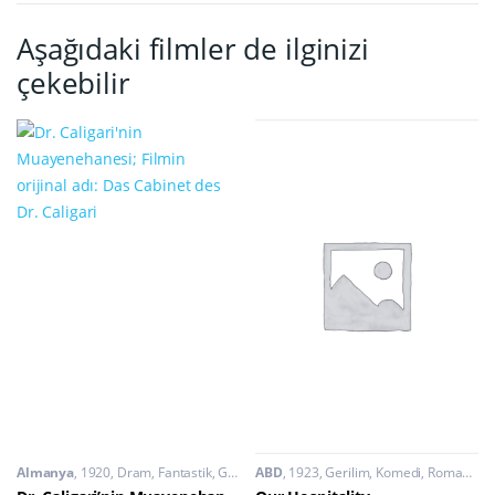
Aşağıdaki filmler de ilginizi
çekebilir
Almanya
1920
Dram
,
Fantastik
,
Gerilim
ABD
1923
Gerilim
,
Komedi
,
Romantik