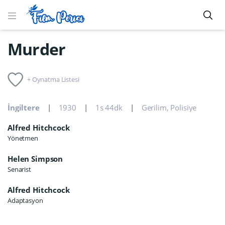
Murder
+ Oynatma Listesi
İngiltere
1930
1s 44dk
Gerilim
,
Polisiye
Alfred Hitchcock
Yönetmen
Helen Simpson
Senarist
Alfred Hitchcock
Adaptasyon