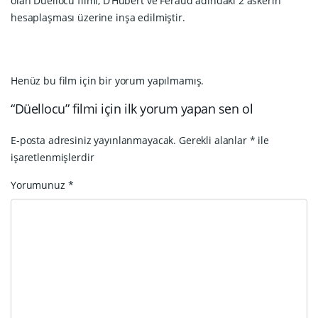
olan Düellocu filmi, D’Hubert ve Feraud adındaki 2 askerin
hesaplaşması üzerine inşa edilmiştir.
Henüz bu film için bir yorum yapılmamış.
“Düellocu” filmi için ilk yorum yapan sen ol
E-posta adresiniz yayınlanmayacak.
Gerekli alanlar
*
ile
işaretlenmişlerdir
Yorumunuz
*