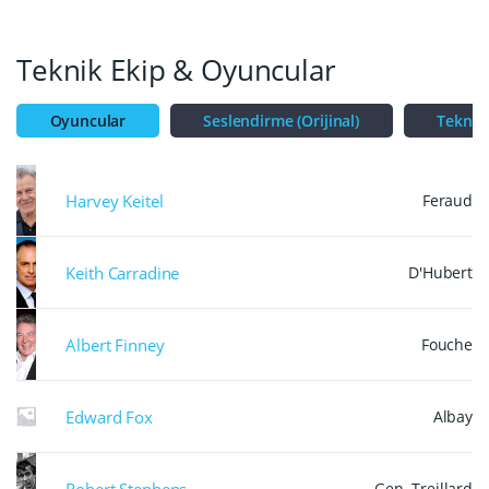
isminden epeyce söz ettirmişti.
Teknik Ekip & Oyuncular
Oyuncular
Seslendirme (Orijinal)
Teknik
Harvey Keitel
Feraud
Keith Carradine
D'Hubert
Albert Finney
Fouche
Edward Fox
Albay
Robert Stephens
Gen. Treillard