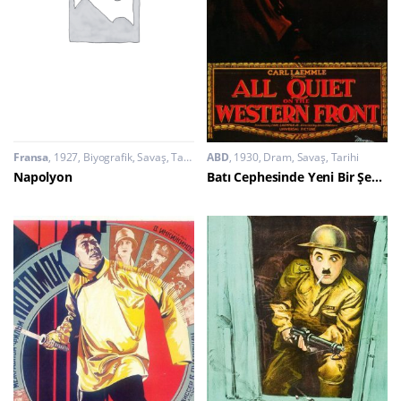
Fransa
1927
Biyografik
,
Savaş
,
Tarihi
ABD
1930
Dram
,
Savaş
,
Tarihi
Napolyon
Batı Cephesinde Yeni Bir Şey Yok