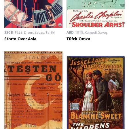
SSCB
1928
Dram
,
Savaş
,
Tarihi
ABD
1918
Komedi
,
Savaş
Storm Over Asia
Tüfek Omza