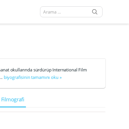
SEARCH
Arama sonuçları:
 sanat okullarında sürdürüp International Film
 …
biyografisinin tamamını oku »
 Filmografi