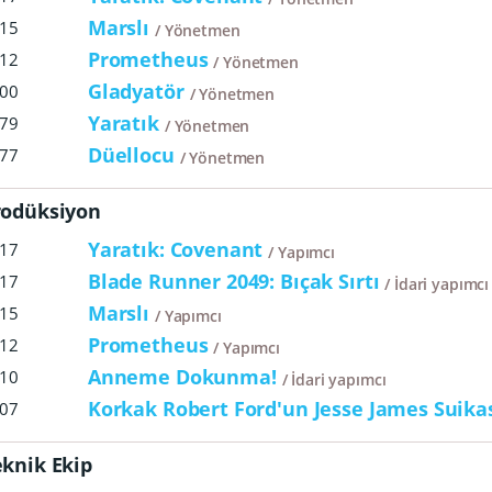
Marslı
15
Yönetmen
Prometheus
12
Yönetmen
Gladyatör
00
Yönetmen
Yaratık
79
Yönetmen
Düellocu
77
Yönetmen
rodüksiyon
Yaratık: Covenant
17
Yapımcı
Blade Runner 2049: Bıçak Sırtı
17
İdari yapımcı
Marslı
15
Yapımcı
Prometheus
12
Yapımcı
Anneme Dokunma!
10
İdari yapımcı
Korkak Robert Ford'un Jesse James Suika
07
eknik Ekip