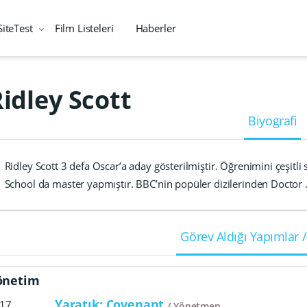
SiteTest
Film Listeleri
Haberler
idley Scott
Biyografi
Ridley Scott 3 defa Oscar’a aday gösterilmiştir. Öğrenimini çeşitli
School da master yapmıştır. BBC’nin popüler dizilerinden Doctor
Görev Aldığı Yapımlar /
önetim
Yaratık: Covenant
17
Yönetmen