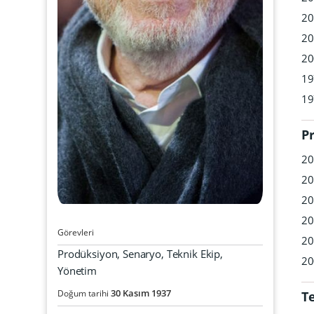
20
20
20
19
19
P
20
20
20
20
Görevleri
20
Prodüksiyon, Senaryo, Teknik Ekip,
20
Yönetim
30
Kasım
1937
Doğum tarihi
T