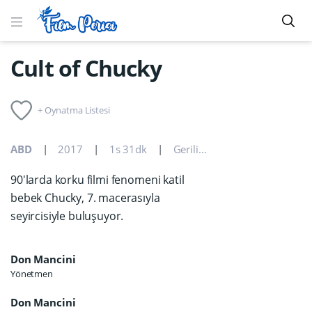
Cult of Chucky
+ Oynatma Listesi
ABD
2017
1s 31dk
Gerilim
,
Korku
90'larda korku filmi fenomeni katil
bebek Chucky, 7. macerasıyla
seyircisiyle buluşuyor.
Don Mancini
Yönetmen
Don Mancini