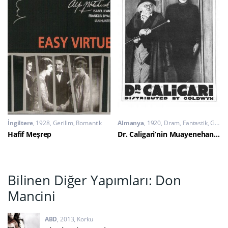
İngiltere
1928
Gerilim
,
Romantik
Almanya
1920
Dram
,
Fantastik
,
Gerilim
Hafif Meşrep
Dr. Caligari’nin Muayenehanesi
Bilinen Diğer Yapımları: Don
Mancini
ABD
2013
Korku