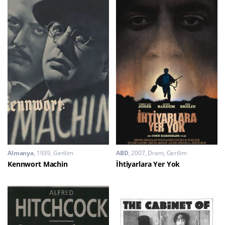
Almanya
1939
Gerilim
ABD
2007
Dram
,
Gerilim
Kennwort Machin
İhtiyarlara Yer Yok