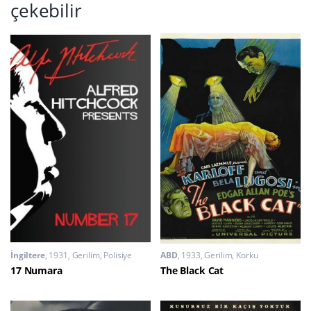
çekebilir
İngiltere
1931
Gerilim
,
Polisiye
ABD
1933
Gerilim
,
Korku
17 Numara
The Black Cat