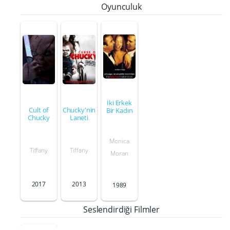
Oyunculuk
İki Erkek
Cult of
Chucky'nin
Bir Kadın
Chucky
Laneti
Monica
Tiffany
Tiffany
Moran
2017
2013
1989
Seslendirdiği Filmler