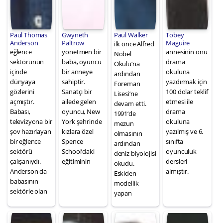
Paul Thomas
Gwyneth
Paul Walker
Tobey
Anderson
Paltrow
Maguire
ilk önce Alfred
eğlence
yönetmen bir
annesinin onu
Nobel
sektörünün
baba, oyuncu
drama
Okulu‘na
içinde
bir anneye
okuluna
ardından
dünyaya
sahiptir.
yazdırmak için
Foreman
gözlerini
Sanatçı bir
100 dolar teklif
Lisesi‘ne
açmıştır.
ailede gelen
etmesi ile
devam etti.
Babası,
oyuncu, New
drama
1991‘de
televizyona bir
York şehrinde
okuluna
mezun
şov hazırlayan
kızlara özel
yazılmış ve 6.
olmasının
bir eğlence
Spence
sınıfta
ardından
sektörü
School’daki
oyunculuk
deniz biyolojisi
çalışanıydı.
eğitiminin
dersleri
okudu.
Anderson da
almıştır.
Eskiden
babasının
modellik
sektörle olan
yapan