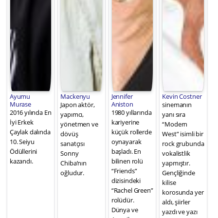
Ayumu
Mackenyu
Jennifer
Kevin Costner
Murase
Aniston
Japon aktör,
sinemanın
2016 yılında En
1980 yıllarında
yapımcı,
yanı sıra
İyi Erkek
kariyerine
yönetmen ve
“Modern
Çaylak dalında
küçük rollerde
dövüş
West” isimli bir
10. Seiyu
oynayarak
sanatçısı
rock grubunda
Ödüllerini
başladı. En
Sonny
vokalistlik
kazandı.
bilinen rolü
Chiba’nın
yapmıştır.
“Friends”
oğludur.
Gençliğinde
dizisindeki
kilise
“Rachel Green”
korosunda yer
rolüdür.
aldı, şiirler
Dünya ve
yazdı ve yazı