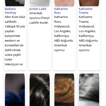
Barbara
Jordan Ladd
Katharine
Katharine
Hershey
Ross
Towne
Amerikalı
Altın Küre ödül
Katharine
Katharine
oyuncu Cheryl
sahibidir.
Ross;
Towne;
Ladd’in kızıdır.
Yaklaşık 50 yıla
Hollywood,
Hollywood,
yayılan
Los Angeles,
Los Angeles,
kariyerinde
Kaliforniya,
Kaliforniya,
western ve
ABD doğumlu
ABD doğumlu
komedileri de
Amerikalı
Amerikalı
dahil olmak
oyuncu
oyuncu
üzere çeşitli
türler
televizyon ve