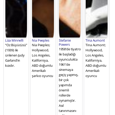
Liza Minnelli
Nia Peeples
Stefanie
Tina Aumont
Powers
“Oz Büyücüsü”
Nia Peeples;
Tina Aumont;
1958’de tiyatro
(1939) ile
Hollywood,
Hollywood,
ile başladığı
ünlenen Judy
Los Angeles,
Los Angeles,
oyunculukta
Garland’ın
Kaliforniya,
Kaliforniya,
1961’de
kızıdır.
ABD doğumlu
ABD doğumlu
sinemaya
Amerikalı
Amerikalı
geçiş yapmış,
şarkıcı oyuncu
oyuncu
bir çok
yapımda
önemli
rollerde
oynamıştır.
Asıl
tanınmasını