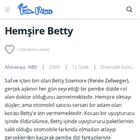
Hemşire Betty
+ Oynatma Listesi
Almanya
,
ABD
2000
1s 50dk
Dramatik komedi
,
Saf ve içten biri olan Betty Sizemore (Renée Zellweger),
gerçek aşkının her gün seyrettiği bir pembe dizide rol
alan doktor olduğunu zannetmektedir. Hemşire olmayı
düşler; ama otomobil satıcısı serseri bir adam olan
kocası Betty'e izin vermemektedir. Kocası bir uyuşturucu
işinde öldürülünce, Betty içinde uyuşturucu paketlerinin
saklı olduğu otomobile farkında olmadan atlayıp
gerçeklerden kaçarak pembe dizi fantazileriyle