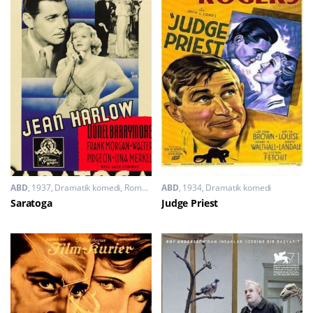
ABD
1937
Dramatik komedi
,
Romantik
ABD
1934
Dramatik komedi
Saratoga
Judge Priest