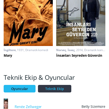
İngiltere
1931
Dramatik komedi
Norveç
,
İsveç
2014
Dramatik komedi
Mary
İnsanları Seyreden Güvercin
Teknik Ekip & Oyuncular
Oyuncular
Teknik Ekip
Renée Zellweger
Betty Sizemore