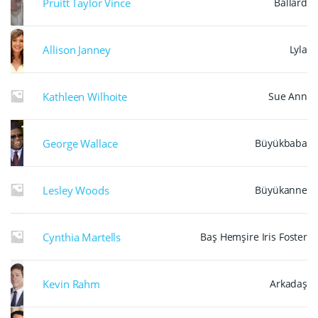
Pruitt Taylor Vince
Ballard
Allison Janney
Lyla
Kathleen Wilhoite
Sue Ann
George Wallace
Büyükbaba
Lesley Woods
Büyükanne
Cynthia Martells
Baş Hemşire Iris Foster
Kevin Rahm
Arkadaş