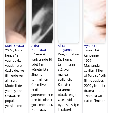
Maria Ozawa
Akira
Akira
Aya Ueto
Kurosawa
Toriyama
2005 yılında
oyunculuk
57 senelik
Dragon Ball ve
henüz 19
kariyerine
kariyerinde 30
Dr. Slump,
yaşındayken
1999
adet film
tanınmasını
yetişkinlere
Mayıs’ında
yönetmiştir.
sağlayan
özel video ve
çekilen “Killer
Sinema
manga
filmlerde yer
of Paraiso” adlı
tarihinin en
serileridir.
almıştır.
filmle başladı.
önemli ve
Karakter
Modellik de
2000 yılında ilk
etkili
tasarımcısı
yapmış olan
drama rolünü
yönetmenlerin
olarak Dragon
Ozawa, en
“Namida wo
den biri olarak
Quest video
popüler
Fuite” filminde
görülmektedir.
oyun serisi için
yetişkinlere
Kurosava,
karakterler