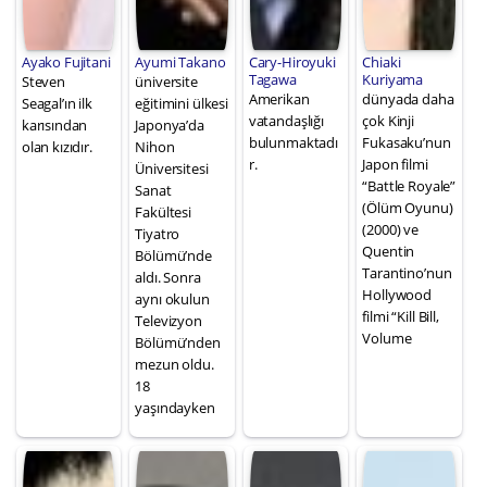
Ayako Fujitani
Ayumi Takano
Cary-Hiroyuki
Chiaki
Tagawa
Kuriyama
Steven
üniversite
Amerikan
dünyada daha
Seagal’ın ilk
eğitimini ülkesi
vatandaşlığı
çok Kinji
karısından
Japonya’da
bulunmaktadı
Fukasaku’nun
olan kızıdır.
Nihon
r.
Japon filmi
Üniversitesi
“Battle Royale”
Sanat
(Ölüm Oyunu)
Fakültesi
(2000) ve
Tiyatro
Quentin
Bölümü’nde
Tarantino’nun
aldı. Sonra
Hollywood
aynı okulun
filmi “Kill Bill,
Televizyon
Volume
Bölümü’nden
mezun oldu.
18
yaşındayken