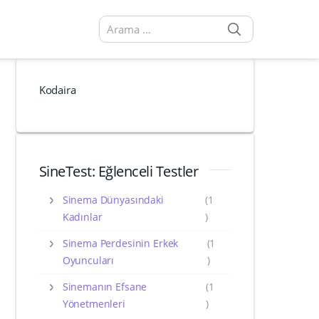
SEARCH
Arama sonuçları:
Kodaira
SineTest: Eğlenceli Testler
Sinema Dünyasındaki
(1
Kadınlar
)
Sinema Perdesinin Erkek
(1
Oyuncuları
)
Sinemanın Efsane
(1
Yönetmenleri
)