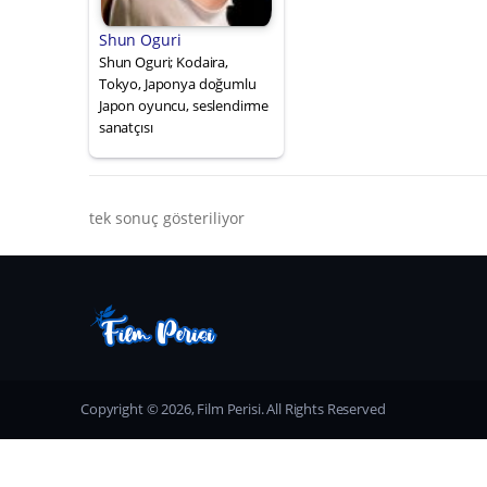
Shun Oguri
Shun Oguri; Kodaira,
Tokyo, Japonya doğumlu
Japon oyuncu, seslendirme
sanatçısı
tek sonuç gösteriliyor
Copyright © 2026, Film Perisi. All Rights Reserved