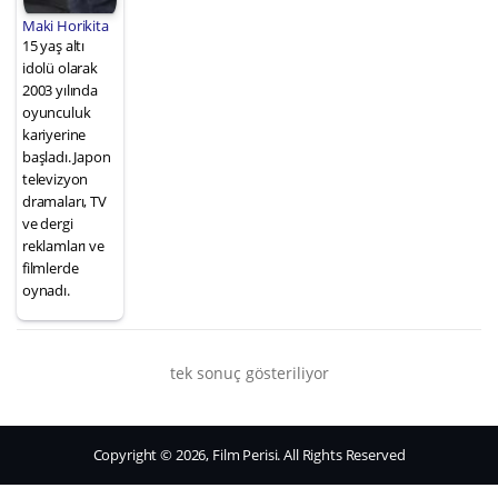
Maki Horikita
15 yaş altı
idolü olarak
2003 yılında
oyunculuk
kariyerine
başladı. Japon
televizyon
dramaları, TV
ve dergi
reklamları ve
filmlerde
oynadı.
tek sonuç gösteriliyor
Copyright © 2026, Film Perisi. All Rights Reserved