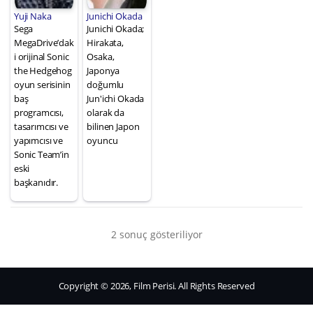
Yuji Naka
Junichi Okada
Sega
Junichi Okada;
MegaDrive’dak
Hirakata,
i orijinal Sonic
Osaka,
the Hedgehog
Japonya
oyun serisinin
doğumlu
baş
Jun'ichi Okada
programcısı,
olarak da
tasarımcısı ve
bilinen Japon
yapımcısı ve
oyuncu
Sonic Team’in
eski
başkanıdır.
2 sonuç gösteriliyor
Copyright © 2026, Film Perisi. All Rights Reserved