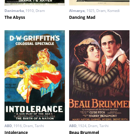
Danimarka
1910
Dram
Almanya
1925
Dram
,
Komedi
The Abyss
Dancing Mad
ABD
1916
Dram
,
Tarihi
ABD
1924
Dram
,
Tarihi
Intolerance
Beau Brummel