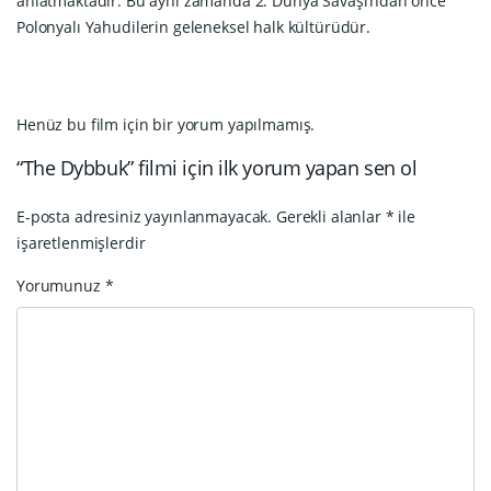
anlatmaktadır. Bu aynı zamanda 2. Dünya Savaşı’ndan önce
Polonyalı Yahudilerin geleneksel halk kültürüdür.
Henüz bu film için bir yorum yapılmamış.
“The Dybbuk” filmi için ilk yorum yapan sen ol
E-posta adresiniz yayınlanmayacak.
Gerekli alanlar
*
ile
işaretlenmişlerdir
Yorumunuz
*