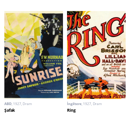
ABD
1927
Dram
İngiltere
1927
Dram
Şafak
Ring