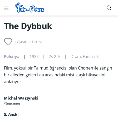
The Dybbuk
+ Oynatma Listesi
Polonya
1937
2s 2dk
Dram
,
Fantastik
Film, yoksul bir Talmud öğrencisi olan Chonen ile zengin
bir aileden gelen Lea arasındaki mistik aşk hikayesini
anlatıyor.
Michał Waszyński
Yönetmen
S. Anski