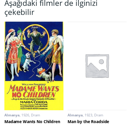
Aşağıdaki filmler de ilginizi
çekebilir
Almanya
1926
Dram
Almanya
1923
Dram
Madame Wants No Children
Man by the Roadside