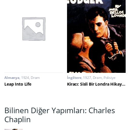
Almanya
1924
Dram
İngiltere
1927
Dram
,
Polisiye
Leap Into Life
Kiracı: Sisli Bir Londra Hikayesi
Bilinen Diğer Yapımları: Charles
Chaplin