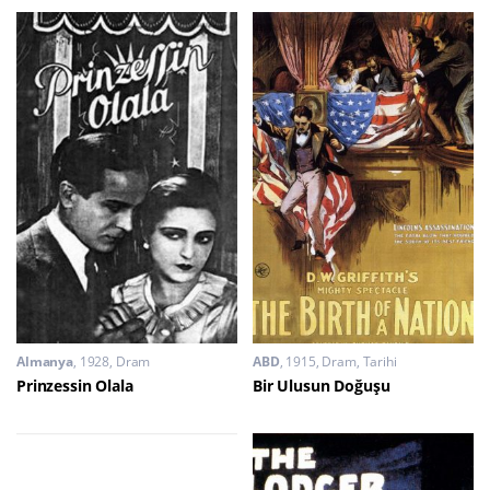
Almanya
1928
Dram
ABD
1915
Dram
,
Tarihi
Prinzessin Olala
Bir Ulusun Doğuşu