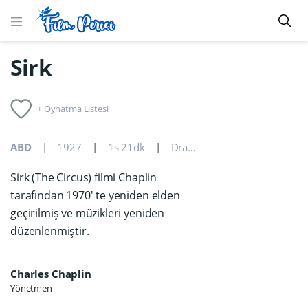
Sirk
+ Oynatma Listesi
ABD
1927
1s 21dk
Dram
,
Komedi
,
Romantik
Sirk (The Circus) filmi Chaplin
tarafından 1970' te yeniden elden
geçirilmiş ve müzikleri yeniden
düzenlenmiştir.
Charles Chaplin
Yönetmen