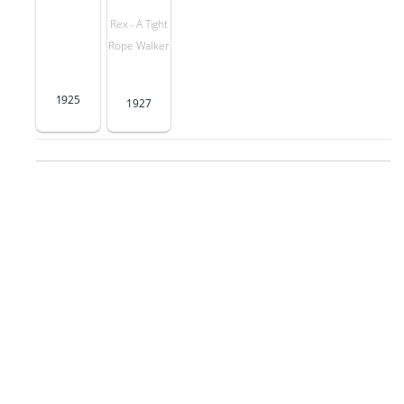
Rex - A Tight
Rope Walker
1925
1927
Yönetim
Şehir Işıkları
1931
Yardımcı yönetmen
Sirk
1927
Yardımcı yönetmen
Senaryo
Şehir Işıkları
1931
Senarist