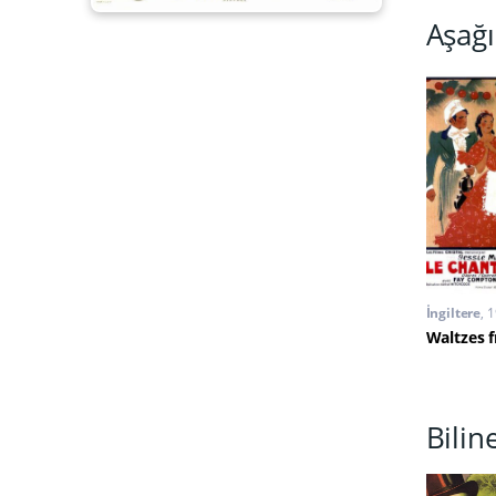
Aşağı
İngiltere
1
Bili