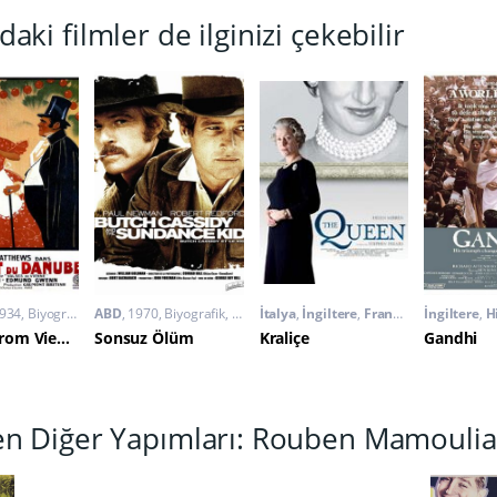
daki filmler de ilginizi çekebilir
934
Biyografik
,
ABD
Müzik
1970
,
Romantik
Biyografik
,
Macera
İtalya
,
Western
,
İngiltere
,
Fransa
2006
İngiltere
Biyogra
,
H
Waltzes from Vienna
Sonsuz Ölüm
Kraliçe
Gandhi
nen Diğer Yapımları: Rouben Mamouli