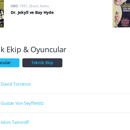
ABD
1931
Dram
,
Korku
Dr. Jekyll ve Bay Hyde
ik Ekip & Oyuncular
cular
Teknik Ekip
David Torrence
Gustav Von Seyffertitz
Akim Tamiroff