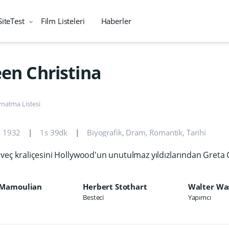
SiteTest
Film Listeleri
Haberler
en Christina
natma Listesi
1932
1s 39dk
Biyografik
,
Dram
,
Romantik
,
Tarihi
sveç kraliçesini Hollywood'un unutulmaz yıldızlarından Greta
 Mamoulian
Herbert Stothart
Walter Wa
Besteci
Yapımcı