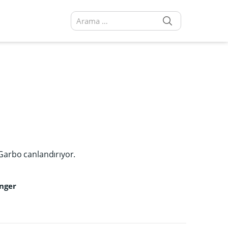
SEARCH
Arama sonuçları:
 Garbo canlandırıyor.
nger