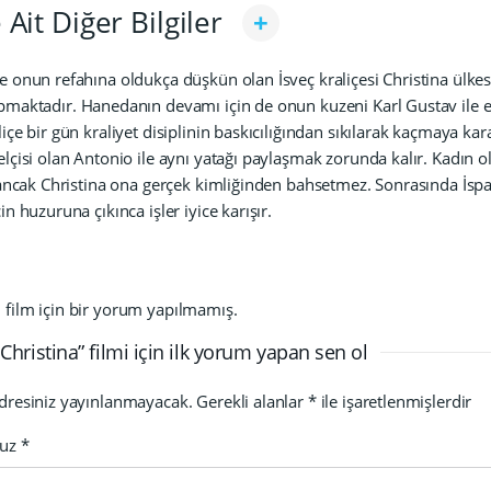
 Ait Diğer Bilgiler
e onun refahına oldukça düşkün olan İsveç kraliçesi Christina ülkesi
pmaktadır. Hanedanın devamı için de onun kuzeni Karl Gustav ile
liçe bir gün kraliyet disiplinin baskıcılığından sıkılarak kaçmaya kara
elçisi olan Antonio ile aynı yatağı paylaşmak zorunda kalır. Kadın ol
r ancak Christina ona gerçek kimliğinden bahsetmez. Sonrasında İspanyo
in huzuruna çıkınca işler iyice karışır.
film için bir yorum yapılmamış.
hristina” filmi için ilk yorum yapan sen ol
dresiniz yayınlanmayacak.
Gerekli alanlar
*
ile işaretlenmişlerdir
nuz
*