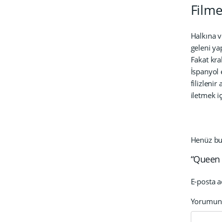
Filme
Halkına v
geleni ya
Fakat kra
İspanyol 
filizleni
iletmek iç
Henüz bu 
“Queen C
E-posta a
Yorumu