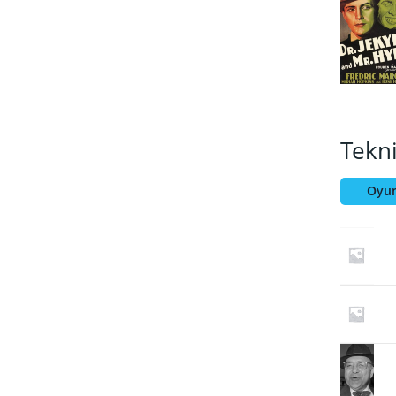
Tekn
Oyun