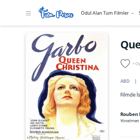
Ödül Alan Tüm Filmler
Que
+ Oy
ABD
Filmde İ
Rouben
Yönetmen