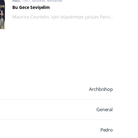
ABD
1931
Müzikal
,
Romantik
Bu Gece Sevişelim
Maurice Courtelin, işini büyütmeye çalışan Parisli
bir terzidir. Paris vikontlarından Vareze, kendisine
iş yaptırmış ancak karşılığında ücretini
ödememiştir.
Archbishop
General
Pedro