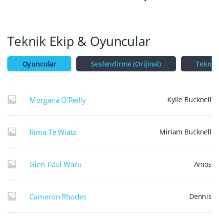
Teknik Ekip & Oyuncular
Oyuncular
Seslendirme (Orijinal)
Teknik
Morgana O’Reilly
Kylie Bucknell
Rima Te Wiata
Miriam Bucknell
Glen-Paul Waru
Amos
Cameron Rhodes
Dennis