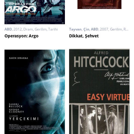
ABD
2012
Dram
,
Gerilim
,
Tarihi
Tayvan
,
Çin
,
ABD
2007
Gerilim
,
Romantik
Operasyon: Argo
Dikkat, Şehvet