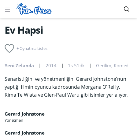
Ev Hapsi
+ Oynatma Listesi
Yeni Zelanda
2014
1s 51dk
Gerilim
,
Komedi
,
Ko
Senaristliğini ve yönetmenliğini Gerard Johnstone’nun
yaptığı filmin oyuncu kadrosunda Morgana O'Reilly,
Rima Te Wiata ve Glen-Paul Waru gibi isimler yer alıyor.
Gerard Johnstone
Yönetmen
Gerard Johnstone