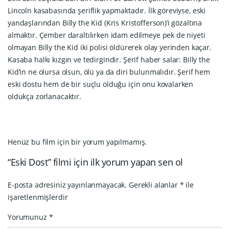
Lincoln kasabasında şeriflik yapmaktadır. İlk göreviyse, eski
yandaşlarından Billy the Kid (Kris Kristofferson)’i gözaltına
almaktır. Çember daraltılırken idam edilmeye pek de niyeti
olmayan Billy the Kid iki polisi öldürerek olay yerinden kaçar.
Kasaba halkı kızgın ve tedirgindir. Şerif haber salar: Billy the
Kid’in ne olursa olsun, ölü ya da diri bulunmalıdır. Şerif hem
eski dostu hem de bir suçlu olduğu için onu kovalarken
oldukça zorlanacaktır.
Henüz bu film için bir yorum yapılmamış.
“Eski Dost” filmi için ilk yorum yapan sen ol
E-posta adresiniz yayınlanmayacak.
Gerekli alanlar
*
ile
işaretlenmişlerdir
Yorumunuz
*