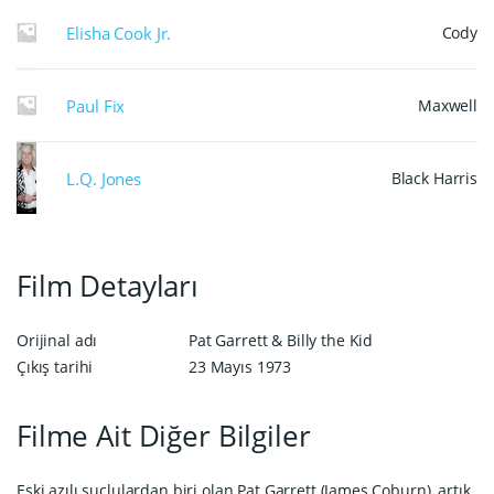
Elisha Cook Jr.
Cody
Paul Fix
Maxwell
L.Q. Jones
Black Harris
Film Detayları
Orijinal adı
Pat Garrett & Billy the Kid
Çıkış tarihi
23 Mayıs 1973
Filme Ait Diğer Bilgiler
Eski azılı suçlulardan biri olan Pat Garrett (James Coburn), artık