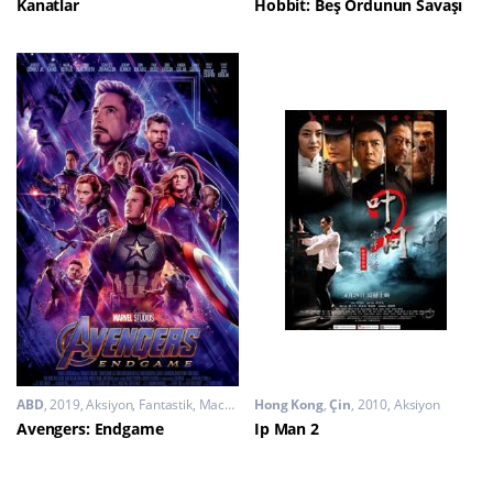
Kanatlar
Hobbit: Beş Ordunun Savaşı
ABD
2019
Aksiyon
,
Fantastik
,
Macera
Hong Kong
,
Çin
2010
Aksiyon
Avengers: Endgame
Ip Man 2