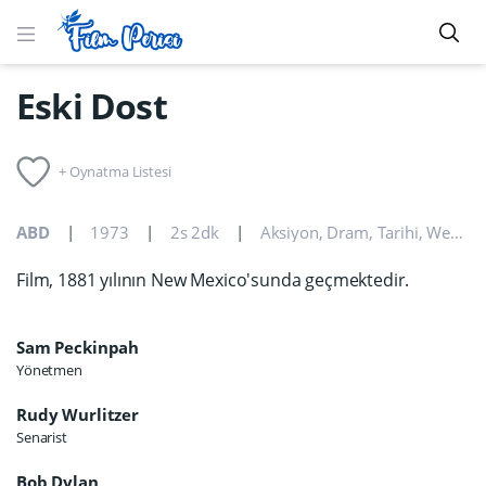
Eski Dost
+ Oynatma Listesi
ABD
1973
2s 2dk
Aksiyon
,
Dram
,
Tarihi
,
Western
Film, 1881 yılının New Mexico'sunda geçmektedir.
Sam Peckinpah
Yönetmen
Rudy Wurlitzer
Senarist
Bob Dylan