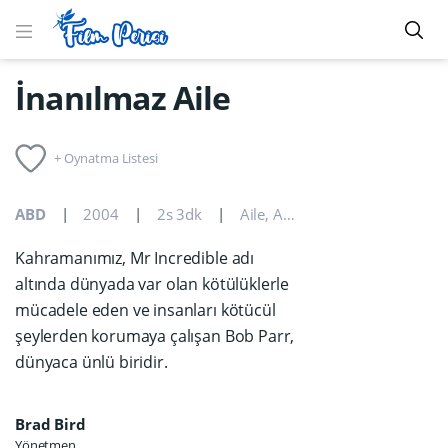
İnanılmaz Aile
+ Oynatma Listesi
ABD
2004
2s 3dk
Aile
,
Aksiyon
,
Animasyon
,
Kom
Kahramanımız, Mr Incredible adı
altında dünyada var olan kötülüklerle
mücadele eden ve insanları kötücül
şeylerden korumaya çalışan Bob Parr,
dünyaca ünlü biridir.
Brad Bird
Yönetmen