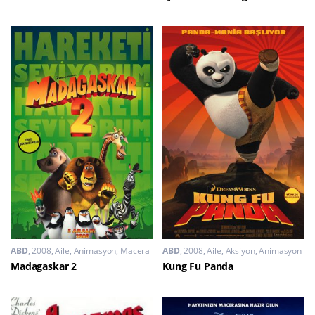
ABD
2008
Aile
,
Animasyon
,
Macera
ABD
2008
Aile
,
Aksiyon
,
Animasyon
Madagaskar 2
Kung Fu Panda