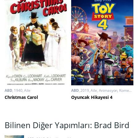
ABD
1940
Aile
ABD
2019
Aile
,
Animasyon
,
Komedi
,
Ma
Christmas Carol
Oyuncak Hikayesi 4
Bilinen Diğer Yapımları: Brad Bird