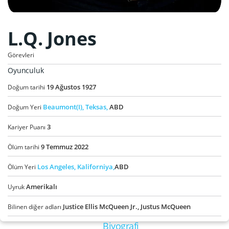
L.Q. Jones
Görevleri
Oyunculuk
19
Ağustos
1927
Doğum tarihi
Beaumont(I),
Teksas,
ABD
Doğum Yeri
3
Kariyer Puanı
9
Temmuz
2022
Ölüm tarihi
Los Angeles,
Kaliforniya,
ABD
Ölüm Yeri
Amerikalı
Uyruk
Justice Ellis McQueen Jr., Justus McQueen
Bilinen diğer adları
Biyografi