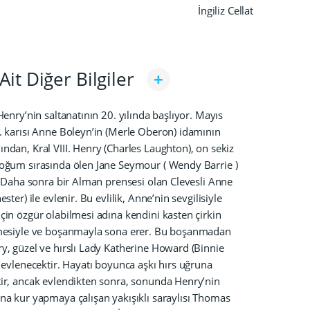
İngiliz Cellat
Ait Diğer Bilgiler
Henry’nin saltanatının 20. yılında başlıyor. Mayıs
. karısı Anne Boleyn’in (Merle Oberon) idamının
ndan, Kral VIII. Henry (Charles Laughton), on sekiz
oğum sırasında ölen Jane Seymour ( Wendy Barrie )
r. Daha sonra bir Alman prensesi olan Clevesli Anne
ester) ile evlenir. Bu evlilik, Anne’nin sevgilisiyle
çin özgür olabilmesi adına kendini kasten çirkin
mesiyle ve boşanmayla sona erer. Bu boşanmadan
y, güzel ve hırslı Lady Katherine Howard (Binnie
e evlenecektir. Hayatı boyunca aşkı hırs uğruna
ir, ancak evlendikten sonra, sonunda Henry’nin
na kur yapmaya çalışan yakışıklı saraylısı Thomas