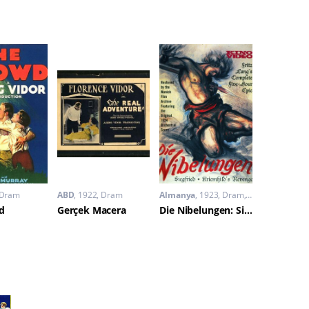
Dram
ABD
1922
Dram
Almanya
1923
Dram
,
Fantastik
,
Mace
d
Gerçek Macera
Die Nibelungen: Siegfried