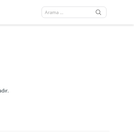
SEARCH
Arama sonuçları:
adır.