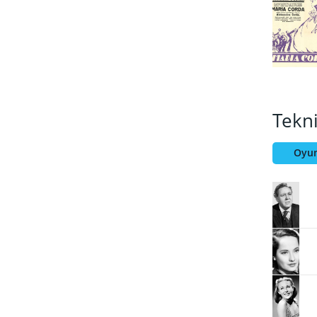
Tekn
Oyun