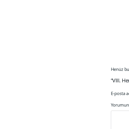
Henüz bu 
“VIII. H
E-posta a
Yorumu