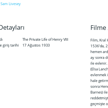
Sam Livesey
Detayları
Filme 
dı
The Private Life of Henry VIII
Film, Kral 
 giriş tarihi
17 Ağustos 1933
1536’da, 2
hemen ardı
ay sonra d
ile evleni
(Elsa Lanch
evlenmek i
hale getir
sonra Henr
Barnes) il
reddetmişt
geçmişte o