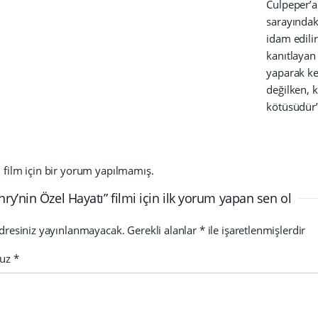
Culpeper’a 
sarayındaki
idam edili
kanıtlayan 
yaparak ke
değilken, k
kötüsüdür”
film için bir yorum yapılmamış.
enry’nin Özel Hayatı” filmi için ilk yorum yapan sen ol
dresiniz yayınlanmayacak.
Gerekli alanlar
*
ile işaretlenmişlerdir
nuz
*