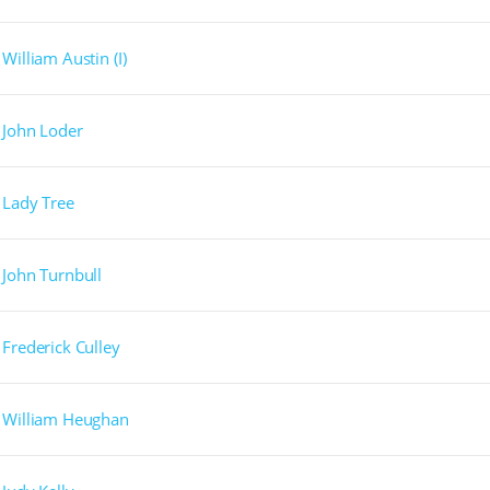
William Austin (I)
John Loder
Lady Tree
John Turnbull
Frederick Culley
William Heughan