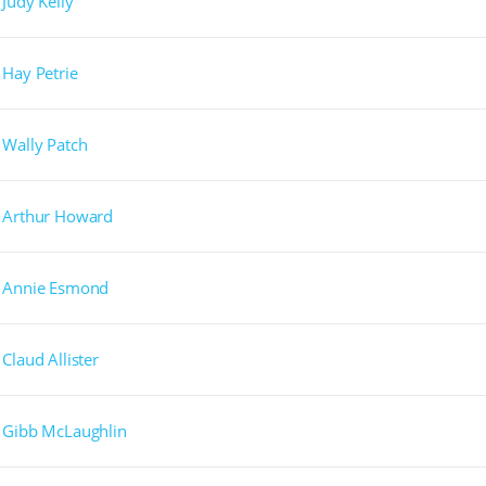
Judy Kelly
Hay Petrie
Wally Patch
Arthur Howard
Annie Esmond
Claud Allister
Gibb McLaughlin