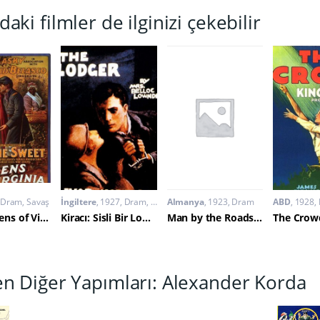
daki filmler de ilginizi çekebilir
Dram
,
Savaş
İngiltere
1927
Dram
,
Polisiye
Almanya
1923
Dram
ABD
1928
The Warrens of Virginia
Kiracı: Sisli Bir Londra Hikayesi
Man by the Roadside
The Crow
en Diğer Yapımları: Alexander Korda