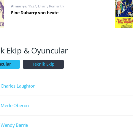
Almanya
1927
Dram
,
Romantik
Eine Dubarry von heute
ik Ekip & Oyuncular
cular
Teknik Ekip
Charles Laughton
Merle Oberon
Wendy Barrie