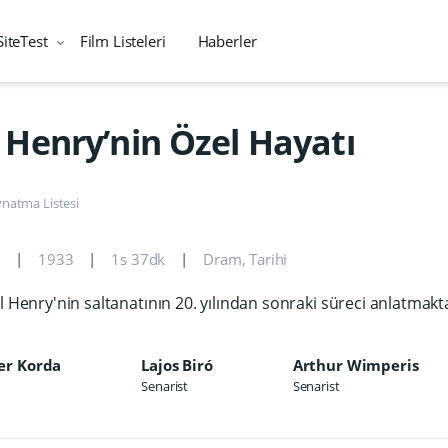
SiteTest
Film Listeleri
Haberler
. Henry’nin Özel Hayatı
natma Listesi
e
1933
1s 37dk
Dram
,
Tarihi
al Henry'nin saltanatının 20. yılından sonraki süreci anlatmakt
er Korda
Lajos Biró
Arthur Wimperis
Senarist
Senarist