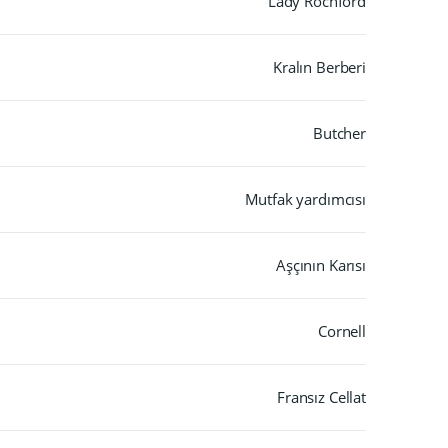
Lady Rochford
Kralın Berberi
Butcher
Mutfak yardımcısı
Aşçının Karısı
Cornell
Fransız Cellat