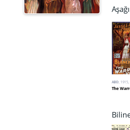
Aşağı
ABD
1915
Bilin