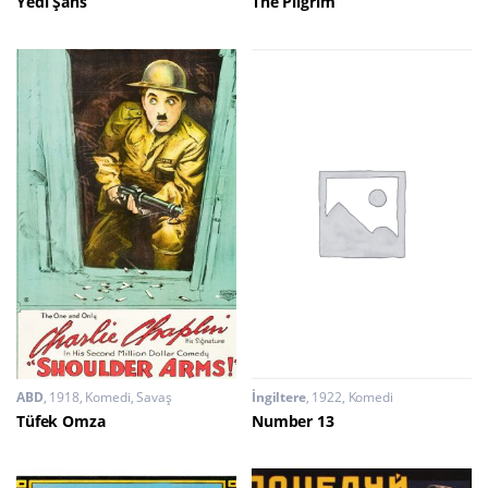
Yedi Şans
The Pilgrim
ABD
1918
Komedi
,
Savaş
İngiltere
1922
Komedi
Tüfek Omza
Number 13