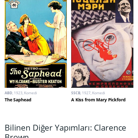
ABD
1923
Komedi
SSCB
1927
Komedi
The Saphead
A Kiss from Mary Pickford
Bilinen Diğer Yapımları: Clarence
Brown