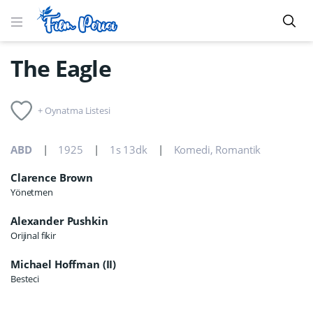
The Eagle
+ Oynatma Listesi
ABD
1925
1s 13dk
Komedi
,
Romantik
Clarence Brown
Yönetmen
Alexander Pushkin
Orijinal fikir
Michael Hoffman (II)
Besteci