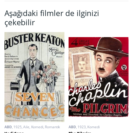
Aşağıdaki filmler de ilginizi
çekebilir
ABD
1925
Aile
,
Komedi
,
Romantik
ABD
1923
Komedi