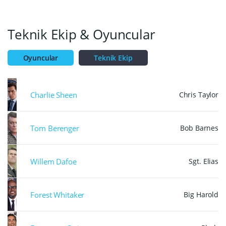
Hope'un oynadığı 1988 Amerikan drama gerilim
ancak ödülü My Left Foot filmindeki Daniel Day-
filmidir.
Lewis’e kaptırmıştı.
Teknik Ekip & Oyuncular
Oyuncular
Teknik Ekip
Charlie Sheen
Chris Taylor
Tom Berenger
Bob Barnes
Willem Dafoe
Sgt. Elias
Forest Whitaker
Big Harold