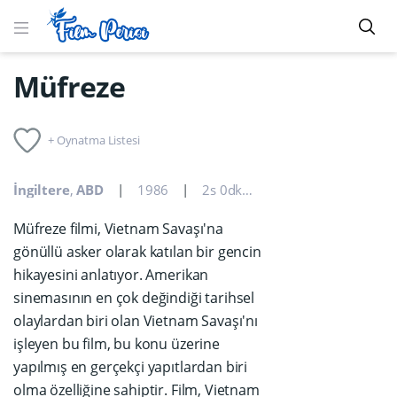
Müfreze
+ Oynatma Listesi
İngiltere
,
ABD
1986
2s 0dk
Dram
,
Savaş
Müfreze filmi, Vietnam Savaşı'na
gönüllü asker olarak katılan bir gencin
hikayesini anlatıyor. Amerikan
sinemasının en çok değindiği tarihsel
olaylardan biri olan Vietnam Savaşı'nı
işleyen bu film, bu konu üzerine
yapılmış en gerçekçi yapıtlardan biri
olma özelliğine sahiptir. Film, Vietnam