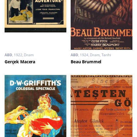
ABD
1922
Dram
ABD
1924
Dram
,
Tarihi
Gerçek Macera
Beau Brummel