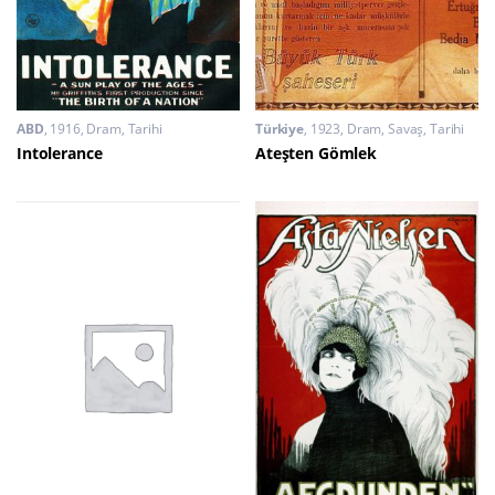
ABD
1916
Dram
,
Tarihi
Türkiye
1923
Dram
,
Savaş
,
Tarihi
Intolerance
Ateşten Gömlek