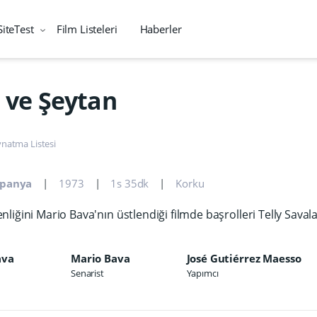
SiteTest
Film Listeleri
Haberler
a ve Şeytan
natma Listesi
spanya
1973
1s 35dk
Korku
liğini Mario Bava'nın üstlendiği filmde başrolleri Telly Saval
ava
Mario Bava
José Gutiérrez Maesso
Senarist
Yapımcı