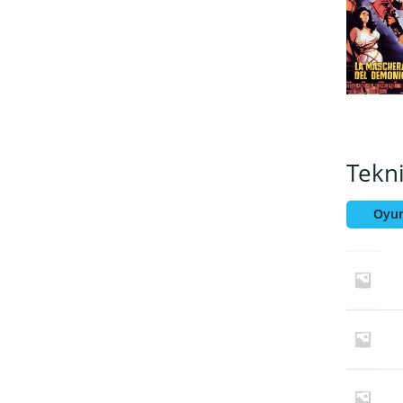
Tekn
Oyun