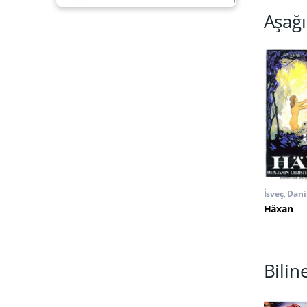
Aşağı
İsveç
,
Dan
Häxan
Bilin