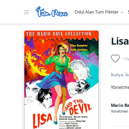
Ödül Alan Tüm Filmler
Lis
+ Oy
İtalya
,
İ
Yönetmen
Mario B
Yönetmen