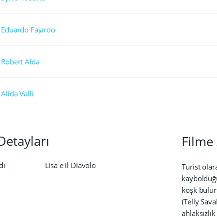
Eduardo Fajardo
Robert Alda
Alida Valli
Detayları
Filme 
dı
Lisa e il Diavolo
Turist olar
kaybolduğu
köşk bulur
(Telly Sav
ahlaksızlık