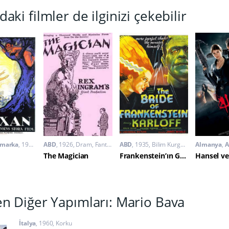
daki filmler de ilginizi çekebilir
imarka
1922
Belgesel
ABD
1926
,
Korku
Dram
,
Fantastik
ABD
,
Korku
1935
,
Romantik
Bilim Kurgu
,
Fantastik
Almanya
,
Kork
,
The Magician
Frankenstein’ın Gelini
en Diğer Yapımları: Mario Bava
İtalya
1960
Korku