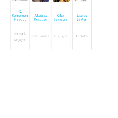
12
Alkatraz
Çılgın
Lisa ve
Kahraman
Kuşçusu
Savaşçılar
Şeytan
Haydut
Archer J.
Feto Gomez
Büyük Joe
Leandro
Maggott
1962
1970
1973
1967
Seslendirdiği Filmler
The