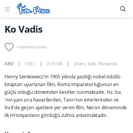
Ko Vadis
+ Oynatma Listesi
ABD
1951
2s 51dk
Dram
,
Epik
,
Romantik
Henry Sienkiewicz'in 1905 yılında yazdığı nobel ödüllü
kitaptan uyarlanan film, Roma imparatorluğunun en
güçlü olduğu dönemden kesitler sunmaktadır. Hz. İsa
'nın yanı sıra havarilerden, Tanrı'nın emirlerinden ve
İncil'de geçen ayetlere yer veren film, Neron döneminde
ilk Hristiyanların gördüğü zulmü anlatmaktadır.