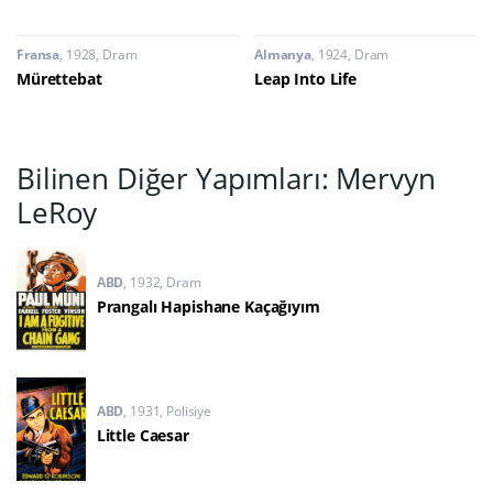
Fransa
1928
Dram
Almanya
1924
Dram
Mürettebat
Leap Into Life
Bilinen Diğer Yapımları: Mervyn
LeRoy
ABD
1932
Dram
Prangalı Hapishane Kaçağıyım
ABD
1931
Polisiye
Little Caesar