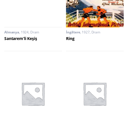
Almanya
1924
Dram
İngiltere
1927
Dram
Santarem’li Keşiş
Ring