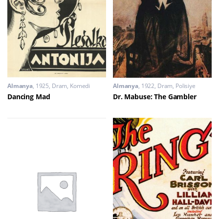
Almanya
1925
Dram
,
Komedi
Almanya
1922
Dram
,
Polisiye
Dancing Mad
Dr. Mabuse: The Gambler