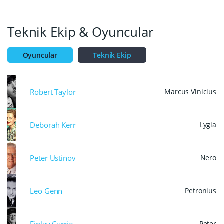
Teknik Ekip & Oyuncular
Oyuncular
Teknik Ekip
Robert Taylor
Marcus Vinicius
Deborah Kerr
Lygia
Peter Ustinov
Nero
Leo Genn
Petronius
Finlay Currie
Peter